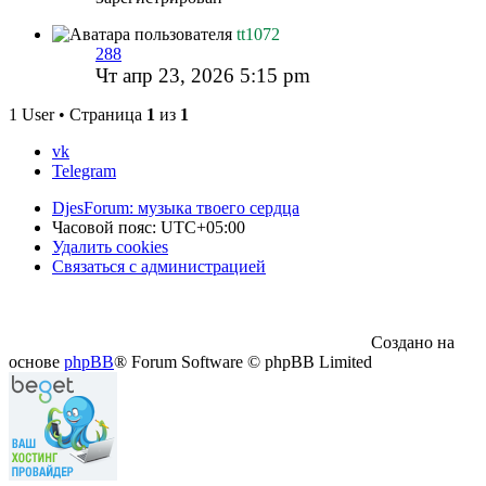
tt1072
288
Чт апр 23, 2026 5:15 pm
1 User • Страница
1
из
1
vk
Telegram
DjesForum: музыка твоего сердца
Часовой пояс:
UTC+05:00
Удалить cookies
Связаться с администрацией
Создано на
основе
phpBB
® Forum Software © phpBB Limited