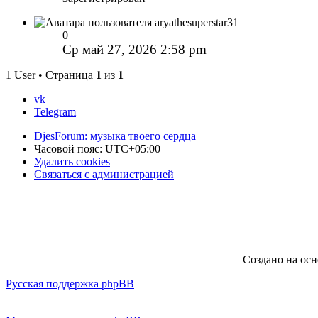
aryathesuperstar31
0
Ср май 27, 2026 2:58 pm
1 User • Страница
1
из
1
vk
Telegram
DjesForum: музыка твоего сердца
Часовой пояс:
UTC+05:00
Удалить cookies
Связаться с администрацией
Создано на ос
Русская поддержка phpBB