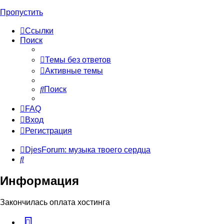
Пропустить
Ссылки
Поиск
Темы без ответов
Активные темы
Поиск
FAQ
Вход
Регистрация
DjesForum: музыка твоего сердца
Поиск
Информация
Закончилась оплата хостинга
vk