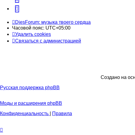
Telegram
DjesForum: музыка твоего сердца
Часовой пояс:
UTC+05:00
Удалить cookies
Связаться с администрацией
Создано на ос
Русская поддержка phpBB
Моды и расширения phpBB
Конфиденциальность
|
Правила