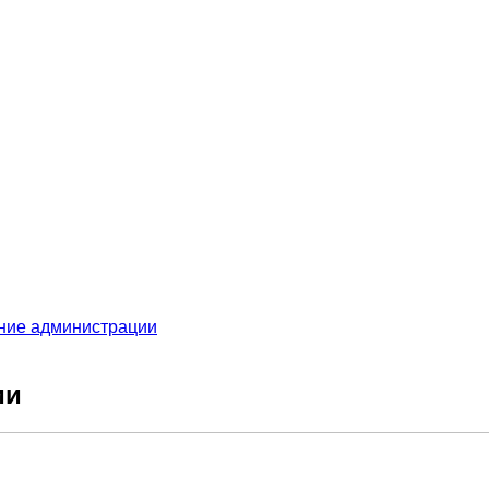
ние администрации
ии