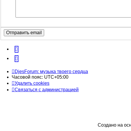
vk
Telegram
DjesForum: музыка твоего сердца
Часовой пояс:
UTC+05:00
Удалить cookies
Связаться с администрацией
Создано на ос