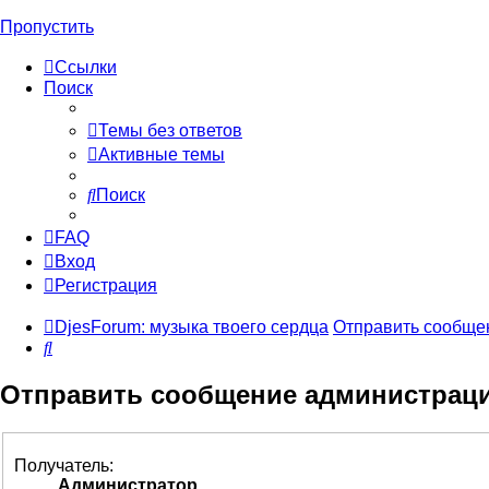
Пропустить
Ссылки
Поиск
Темы без ответов
Активные темы
Поиск
FAQ
Вход
Регистрация
DjesForum: музыка твоего сердца
Отправить сообще
Поиск
Отправить сообщение администрац
Получатель:
Администратор