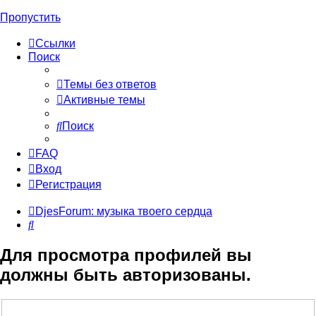
Пропустить
Ссылки
Поиск
Темы без ответов
Активные темы
Поиск
FAQ
Вход
Регистрация
DjesForum: музыка твоего сердца
Поиск
Для просмотра профилей вы
должны быть авторизованы.