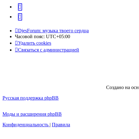
vk
Telegram
DjesForum: музыка твоего сердца
Часовой пояс:
UTC+05:00
Удалить cookies
Связаться с администрацией
Создано на ос
Русская поддержка phpBB
Моды и расширения phpBB
Конфиденциальность
|
Правила