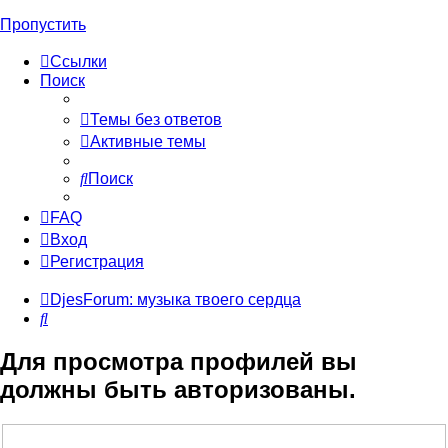
Пропустить
Ссылки
Поиск
Темы без ответов
Активные темы
Поиск
FAQ
Вход
Регистрация
DjesForum: музыка твоего сердца
Поиск
Для просмотра профилей вы
должны быть авторизованы.