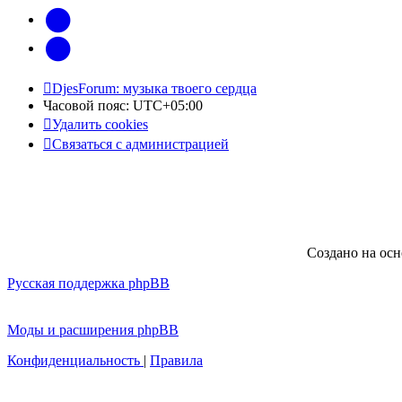
vk
Telegram
DjesForum: музыка твоего сердца
Часовой пояс:
UTC+05:00
Удалить cookies
Связаться с администрацией
Создано на ос
Русская поддержка phpBB
Моды и расширения phpBB
Конфиденциальность
|
Правила