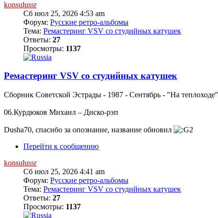
konsulussr
Сб июл 25, 2026 4:53 am
Форум:
Русские ретро-альбомы
Тема:
Ремастеринг VSV со студийных катушек
Ответы:
27
Просмотры:
1137
Ремастеринг VSV со студийных катушек
Сборник Советской Эстрады - 1987 - Сентябрь - "На теплоходе''
06.Курдюков Михаил – Диско-рэп
Dusha70, спасибо за опознание, название обновил
Перейти к сообщению
konsulussr
Сб июл 25, 2026 4:41 am
Форум:
Русские ретро-альбомы
Тема:
Ремастеринг VSV со студийных катушек
Ответы:
27
Просмотры:
1137