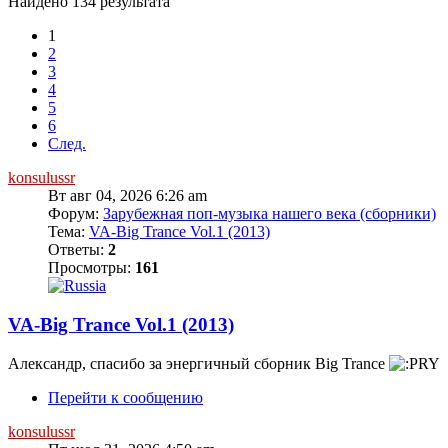
Найдено 134 результата
1
2
3
4
5
6
След.
konsulussr
Вт авг 04, 2026 6:26 am
Форум:
Зарубежная поп-музыка нашего века (сборники)
Тема:
VA-Big Trance Vol.1 (2013)
Ответы:
2
Просмотры:
161
VA-Big Trance Vol.1 (2013)
Александр, спасибо за энергичный сборник Big Trance
Перейти к сообщению
konsulussr