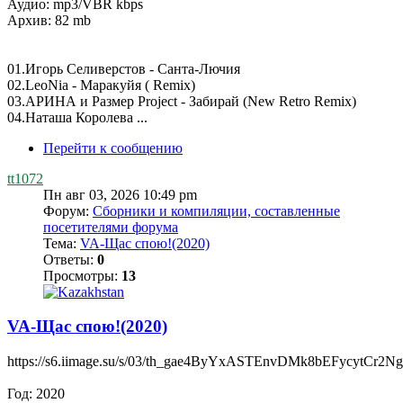
Аудио: mp3/VBR kbps
Архив: 82 mb
01.Игорь Селиверстов - Санта-Лючия
02.LeoNia - Маракуйя ( Remix)
03.АРИНА и Размер Project - Забирай (New Retro Remix)
04.Наташа Королева ...
Перейти к сообщению
tt1072
Пн авг 03, 2026 10:49 pm
Форум:
Сборники и компиляции, составленные
посетителями форума
Тема:
VA-Щас спою!(2020)
Ответы:
0
Просмотры:
13
VA-Щас спою!(2020)
https://s6.iimage.su/s/03/th_gae4ByYxASTEnvDMk8bEFycytCr2
Год: 2020