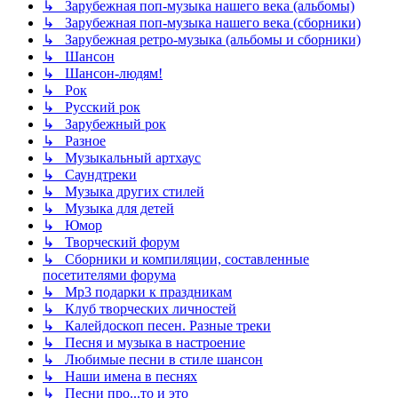
↳ Зарубежная поп-музыка нашего века (альбомы)
↳ Зарубежная поп-музыка нашего века (сборники)
↳ Зарубежная ретро-музыка (альбомы и сборники)
↳ Шансон
↳ Шансон-людям!
↳ Рок
↳ Русский рок
↳ Зарубежный рок
↳ Разное
↳ Музыкальный артхаус
↳ Саундтреки
↳ Музыка других стилей
↳ Музыка для детей
↳ Юмор
↳ Творческий форум
↳ Сборники и компиляции, составленные
посетителями форума
↳ Mp3 подарки к праздникам
↳ Клуб творческих личностей
↳ Калейдоскоп песен. Разные треки
↳ Песня и музыка в настроение
↳ Любимые песни в стиле шансон
↳ Наши имена в песнях
↳ Песни про...то и это