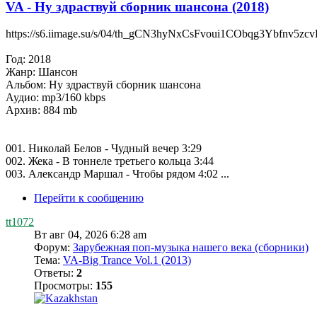
VA - Ну здраствуй сборник шансона (2018)
https://s6.iimage.su/s/04/th_gCN3hyNxCsFvoui1CObqg3Ybfnv5zc
Год: 2018
Жанр: Шансон
Альбом: Ну здраствуй сборник шансона
Аудио: mp3/160 kbps
Архив: 884 mb
001. Николай Белов - Чудный вечер 3:29
002. Жека - В тоннеле третьего кольца 3:44
003. Александр Маршал - Чтобы рядом 4:02 ...
Перейти к сообщению
tt1072
Вт авг 04, 2026 6:28 am
Форум:
Зарубежная поп-музыка нашего века (сборники)
Тема:
VA-Big Trance Vol.1 (2013)
Ответы:
2
Просмотры:
155