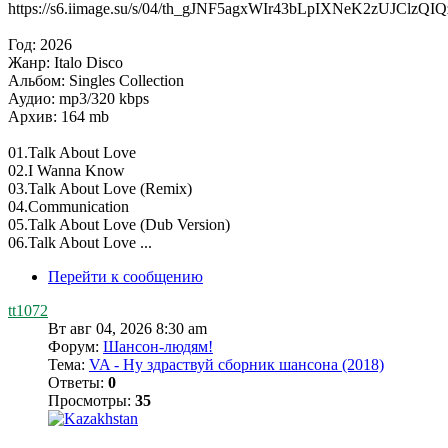
https://s6.iimage.su/s/04/th_gJNF5agxWIr43bLpIXNeK2zUJClzQI
Год: 2026
Жанр: Italo Disco
Альбом: Singles Collection
Аудио: mp3/320 kbps
Архив: 164 mb
01.Talk About Love
02.I Wanna Know
03.Talk About Love (Remix)
04.Communication
05.Talk About Love (Dub Version)
06.Talk About Love ...
Перейти к сообщению
tt1072
Вт авг 04, 2026 8:30 am
Форум:
Шансон-людям!
Тема:
VA - Ну здраствуй сборник шансона (2018)
Ответы:
0
Просмотры:
35