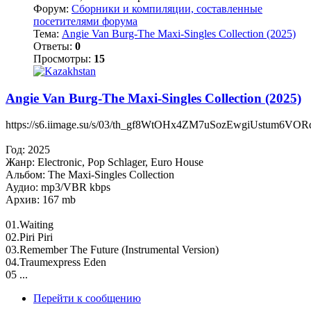
Форум:
Сборники и компиляции, составленные
посетителями форума
Тема:
Angie Van Burg-The Maxi-Singles Collection (2025)
Ответы:
0
Просмотры:
15
Angie Van Burg-The Maxi-Singles Collection (2025)
https://s6.iimage.su/s/03/th_gf8WtOHx4ZM7uSozEwgiUstum6VO
Год: 2025
Жанр: Electronic, Pop Schlager, Euro House
Альбом: The Maxi-Singles Collection
Аудио: mp3/VBR kbps
Архив: 167 mb
01.Waiting
02.Piri Piri
03.Remember The Future (Instrumental Version)
04.Traumexpress Eden
05 ...
Перейти к сообщению