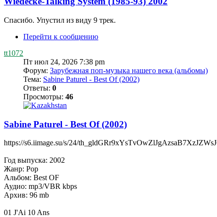
Wiedecke-Talking System (1985-93) 2002
Спасибо. Упустил из виду 9 трек.
Перейти к сообщению
tt1072
Пт июл 24, 2026 7:38 pm
Форум:
Зарубежная поп-музыка нашего века (альбомы)
Тема:
Sabine Paturel - Best Of (2002)
Ответы:
0
Просмотры:
46
Sabine Paturel - Best Of (2002)
https://s6.iimage.su/s/24/th_gldGRr9xYsTvOwZlJgAzsaB7XzJZWs
Год выпуска: 2002
Жанр: Pop
Альбом: Best OF
Аудио: mp3/VBR kbps
Архив: 96 mb
01 J'Ai 10 Ans