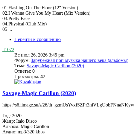
01.Flashing On The Floor (12'' Version)
02.I Wanna Give You My Heart (Mix Version)
03.Pretty Face
04.Physical (Club Mix)
05 ...
Перейти к сообщению
tt1072
Вс июл 26, 2026 3:45 pm
Форум:
Зарубежная поп-музыка нашего века (альбомы)
Тема:
Savage-Magic Carillon (2020)
Ответы:
0
Просмотры:
47
Savage-Magic Carillon (2020)
https://s6.iimage.su/s/26/th_gzmUsYvxfSZPr3niVLgUobFNnaNKyw
Год: 2020
Жанр: Italo Disco
Альбом: Magic Carillon
Аудио: mp3/320 kbps