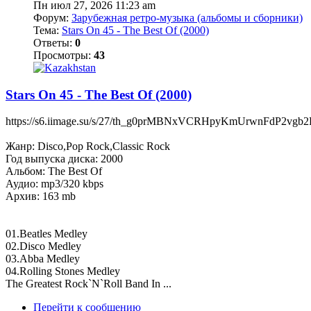
Пн июл 27, 2026 11:23 am
Форум:
Зарубежная ретро-музыка (альбомы и сборники)
Тема:
Stars On 45 - The Best Of (2000)
Ответы:
0
Просмотры:
43
Stars On 45 - The Best Of (2000)
https://s6.iimage.su/s/27/th_g0prMBNxVCRHpyKmUrwnFdP2vg
Жанр: Disco,Pop Rock,Classic Rock
Год выпуска диска: 2000
Альбом: The Best Of
Аудио: mp3/320 kbps
Архив: 163 mb
01.Beatles Medley
02.Disco Medley
03.Abba Medley
04.Rolling Stones Medley
The Greatest Rock`N`Roll Band In ...
Перейти к сообщению