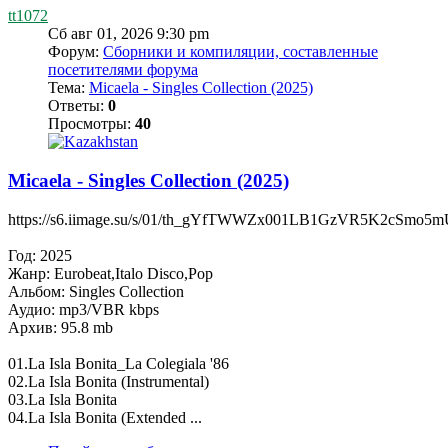
tt1072
Сб авг 01, 2026 9:30 pm
Форум:
Сборники и компиляции, составленные
посетителями форума
Тема:
Micaela - Singles Collection (2025)
Ответы:
0
Просмотры:
40
Micaela - Singles Collection (2025)
https://s6.iimage.su/s/01/th_gYfTWWZx001LB1GzVR5K2cSmo
Год: 2025
Жанр: Eurobeat,Italo Disco,Pop
Альбом: Singles Collection
Аудио: mp3/VBR kbps
Архив: 95.8 mb
01.La Isla Bonita_La Colegiala '86
02.La Isla Bonita (Instrumental)
03.La Isla Bonita
04.La Isla Bonita (Extended ...