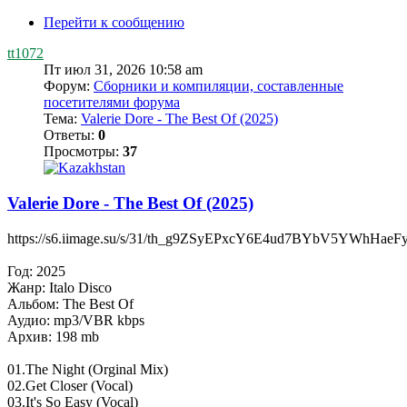
Перейти к сообщению
tt1072
Пт июл 31, 2026 10:58 am
Форум:
Сборники и компиляции, составленные
посетителями форума
Тема:
Valerie Dore - The Best Of (2025)
Ответы:
0
Просмотры:
37
Valerie Dore - The Best Of (2025)
https://s6.iimage.su/s/31/th_g9ZSyEPxcY6E4ud7BYbV5YWhHae
Год: 2025
Жанр: Italo Disco
Альбом: The Best Of
Аудио: mp3/VBR kbps
Архив: 198 mb
01.The Night (Orginal Mix)
02.Get Closer (Vocal)
03.It's So Easy (Vocal)