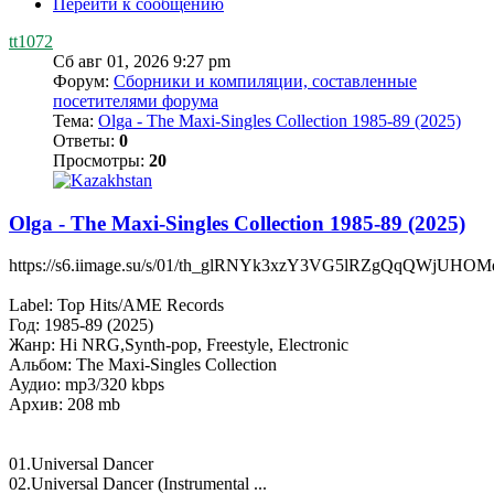
Перейти к сообщению
tt1072
Сб авг 01, 2026 9:27 pm
Форум:
Сборники и компиляции, составленные
посетителями форума
Тема:
Olga - The Maxi-Singles Collection 1985-89 (2025)
Ответы:
0
Просмотры:
20
Olga - The Maxi-Singles Collection 1985-89 (2025)
https://s6.iimage.su/s/01/th_glRNYk3xzY3VG5lRZgQqQWjU
Label: Top Hits/AME Records
Год: 1985-89 (2025)
Жанр: Hi NRG,Synth-pop, Freestyle, Electronic
Альбом: The Maxi-Singles Collection
Аудио: mp3/320 kbps
Архив: 208 mb
01.Universal Dancer
02.Universal Dancer (Instrumental ...