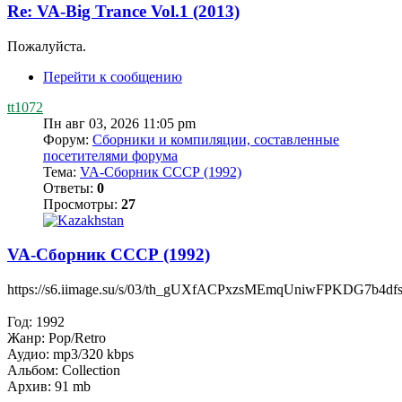
Re: VA-Big Trance Vol.1 (2013)
Пожалуйста.
Перейти к сообщению
tt1072
Пн авг 03, 2026 11:05 pm
Форум:
Сборники и компиляции, составленные
посетителями форума
Тема:
VA-Сборник СССР (1992)
Ответы:
0
Просмотры:
27
VA-Сборник СССР (1992)
https://s6.iimage.su/s/03/th_gUXfACPxzsMEmqUniwFPKDG7b4d
Год: 1992
Жанр: Pop/Retro
Аудио: mp3/320 kbps
Альбом: Collection
Архив: 91 mb