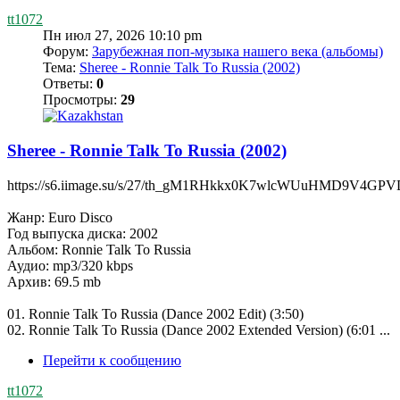
tt1072
Пн июл 27, 2026 10:10 pm
Форум:
Зарубежная поп-музыка нашего века (альбомы)
Тема:
Sheree - Ronnie Talk To Russia (2002)
Ответы:
0
Просмотры:
29
Sheree - Ronnie Talk To Russia (2002)
https://s6.iimage.su/s/27/th_gM1RHkkx0K7wlcWUuHMD9V4GP
Жанр: Euro Disco
Год выпуска диска: 2002
Альбом: Ronnie Talk To Russia
Аудио: mp3/320 kbps
Архив: 69.5 mb
01. Ronnie Talk To Russia (Dance 2002 Edit) (3:50)
02. Ronnie Talk To Russia (Dance 2002 Extended Version) (6:01 ...
Перейти к сообщению
tt1072