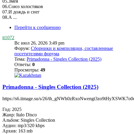
05.Змея
06.Союз холостяков
07.И дождь и снег
08.А ...
Перейти к сообщению
tt1072
Вс июл 26, 2026 3:49 pm
Форум:
Сборники и компиляции, составленные
посетителями форума
Тема:
Primadonna - Singles Collection (2025)
Ответы:
0
Просмотры:
49
Primadonna - Singles Collection (2025)
https://s6.iimage.su/s/26/th_gNWh0zRxoNwengt3zo9tHyXSWK7o0
Год: 2025
Жанр: Italo Disco
Альбом: Singles Collection
Аудио: mp3/320 kbps
Архив: 163 mb