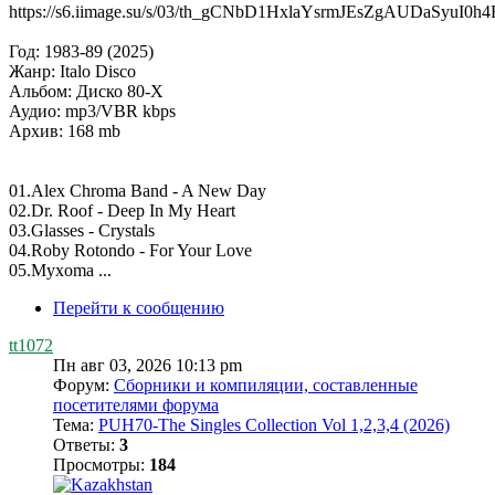
https://s6.iimage.su/s/03/th_gCNbD1HxlaYsrmJEsZgAUDaSyuI
Год: 1983-89 (2025)
Жанр: Italo Disco
Альбом: Диско 80-Х
Аудио: mp3/VBR kbps
Архив: 168 mb
01.Alex Chroma Band - A New Day
02.Dr. Roof - Deep In My Heart
03.Glasses - Crystals
04.Roby Rotondo - For Your Love
05.Myxoma ...
Перейти к сообщению
tt1072
Пн авг 03, 2026 10:13 pm
Форум:
Сборники и компиляции, составленные
посетителями форума
Тема:
PUH70-The Singles Collection Vol 1,2,3,4 (2026)
Ответы:
3
Просмотры:
184