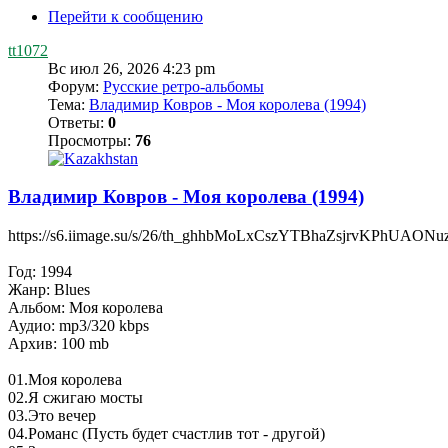
Перейти к сообщению
tt1072
Вс июл 26, 2026 4:23 pm
Форум:
Русские ретро-альбомы
Тема:
Владимир Ковров - Моя королева (1994)
Ответы:
0
Просмотры:
76
Владимир Ковров - Моя королева (1994)
https://s6.iimage.su/s/26/th_ghhbMoLxCszYTBhaZsjrvKPhUAO
Год: 1994
Жанр: Blues
Альбом: Моя королева
Аудио: mp3/320 kbps
Архив: 100 mb
01.Моя королева
02.Я сжигаю мосты
03.Это вечер
04.Романс (Пусть будет счастлив тот - другой)