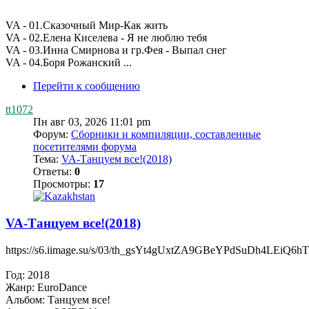
VA - 01.Сказочный Мир-Как жить
VA - 02.Елена Киселева - Я не люблю тебя
VA - 03.Инна Смирнова и гр.Фея - Выпал снег
VA - 04.Боря Рожанский ...
Перейти к сообщению
tt1072
Пн авг 03, 2026 11:01 pm
Форум:
Сборники и компиляции, составленные
посетителями форума
Тема:
VA-Танцуем все!(2018)
Ответы:
0
Просмотры:
17
VA-Танцуем все!(2018)
https://s6.iimage.su/s/03/th_gsYt4gUxtZA9GBeYPdSuDh4LEiQ6
Год: 2018
Жанр: EuroDance
Альбом: Танцуем все!