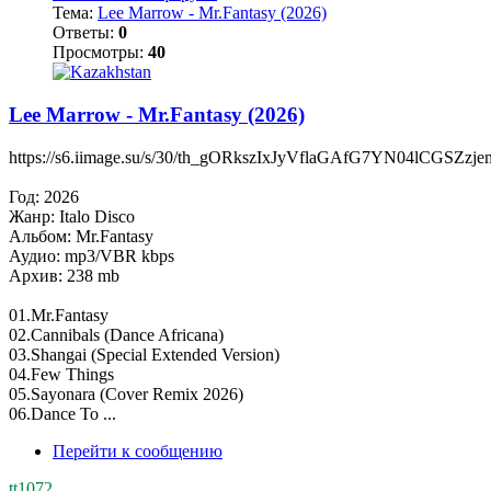
Тема:
Lee Marrow - Mr.Fantasy (2026)
Ответы:
0
Просмотры:
40
Lee Marrow - Mr.Fantasy (2026)
https://s6.iimage.su/s/30/th_gORkszIxJyVflaGAfG7YN04lCGSZzj
Год: 2026
Жанр: Italo Disco
Альбом: Mr.Fantasy
Аудио: mp3/VBR kbps
Архив: 238 mb
01.Mr.Fantasy
02.Cannibals (Dance Africana)
03.Shangai (Special Extended Version)
04.Few Things
05.Sayonara (Cover Remix 2026)
06.Dance To ...
Перейти к сообщению
tt1072