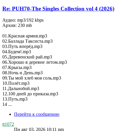
Re: PUH70-The Singles Collection vol 4 (2026)
Аудио: mp3/192 kbps
Архив: 230 mb
01.Красная армия.mp3
02.Баллада Таксиста.mp3
03.Путь вперёд.mp3
04.Будем!.mp3
05.Деревенский рай.mp3
06.Хорошо в деревне летом.mp3
07.Крысы.mp3
08.Ночь и День.mp3
09.Ты мой хлеб моя соль.mp3
10.Полёт.mp3
11.Дальнобой.mp3
12.100 дней до приказа.mp3
13.Путь.mp3
14 ...
Перейти к сообщению
tt1072
Пн авг 03, 2026 10:11 pm