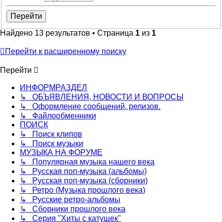
Найдено 13 результатов • Страница
1
из
1
Перейти к расширенному поиску
Перейти
ИНФОРМРАЗДЕЛ
↳ ОБЪЯВЛЕНИЯ, НОВОСТИ И ВОПРОСЫ
↳ Оформление сообщений, релизов.
↳ Файлообменники
ПОИСК
↳ Поиск клипов
↳ Поиск музыки
МУЗЫКА НА ФОРУМЕ
↳ Популярная музыка нашего века
↳ Русская поп-музыка (альбомы)
↳ Русская поп-музыка (сборники)
↳ Ретро (Музыка прошлого века)
↳ Русские ретро-альбомы
↳ Сборники прошлого века
↳ Серия "Хиты с катушек"