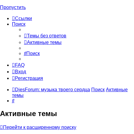
Пропустить
Ссылки
Поиск
Темы без ответов
Активные темы
Поиск
FAQ
Вход
Регистрация
DjesForum: музыка твоего сердца
Поиск
Активные
темы
Поиск
Активные темы
Перейти к расширенному поиску