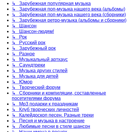
↳ Зарубежная популярная музыка
↳ Зарубежная поп-музыка нашего века (альбомы)
↳ Зарубежная поп-музыка нашего века (сборники)
↳ Зарубежная ретро-музыка (альбомы и сборники)
↳ Шансон
↳ Шансон-людям!
↳ Рок
↳ Русский рок
↳ Зарубежный рок
↳ Разное
↳ Музыкальный артхаус
↳ Саундтреки
↳ Музыка других стилей
↳ Музыка для детей
↳ Юмор
↳ Творческий форум
↳ Сборники и компиляции, составленные
посетителями форума
↳ Mp3 подарки к праздникам
↳ Клуб творческих личностей
↳ Калейдоскоп песен. Разные треки
↳ Песня и музыка в настроение
↳ Любимые песни в стиле шансон
↳ Наши имена в песнях