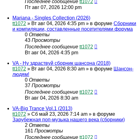
Последнее сообщение
tt1072
Пт авг 07, 2026 12:00 pm
Mariana - Singles Collection (2026)
tt1072
»
Вт авг 04, 2026 4:35 pm
» в форуме
Сборники
и компиляции, составленные посетителями форума
0
Ответы
43
Просмотры
Последнее сообщение
tt1072
Вт авг 04, 2026 4:35 pm
VA - Ну здраствуй сборник шансона (2018)
tt1072
»
Вт авг 04, 2026 8:30 am
» в форуме
Шансон-
людям!
0
Ответы
37
Просмотры
Последнее сообщение
tt1072
Вт авг 04, 2026 8:30 am
VA-Big Trance Vol.1 (2013)
tt1072
»
Сб май 23, 2026 7:14 am
» в форуме
Зарубежная поп-музыка нашего века (сборники)
2
Ответы
161
Просмотры
Последнее сообщение
tt1072