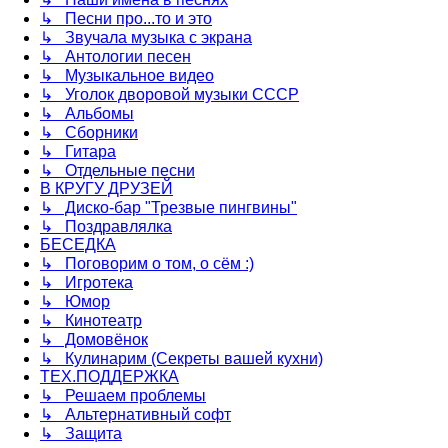
↳ Песни про...то и это
↳ Звучала музыка с экрана
↳ Антологии песен
↳ Музыкальное видео
↳ Уголок дворовой музыки СССР
↳ Альбомы
↳ Сборники
↳ Гитара
↳ Отдельные песни
В КРУГУ ДРУЗЕЙ
↳ Диско-бар "Трезвые пингвины"
↳ Поздравлялка
БЕСЕДКА
↳ Поговорим о том, о сём :)
↳ Игротека
↳ Юмор
↳ Кинотеатр
↳ Домовёнок
↳ Кулинарим (Секреты вашей кухни)
ТЕХ.ПОДДЕРЖКА
↳ Решаем проблемы
↳ Альтернативный софт
↳ Защита