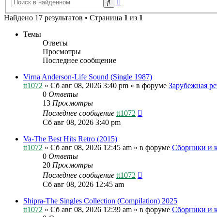
Поиск
поиск
Найдено 17 результатов • Страница
1
из
1
Темы
Ответы
Просмотры
Последнее сообщение
Virna Anderson-Life Sound (Single 1987)
tt1072
»
Сб авг 08, 2026 3:40 pm
» в форуме
Зарубежная ре
0
Ответы
13
Просмотры
Последнее сообщение
tt1072
Сб авг 08, 2026 3:40 pm
Va-The Best Hits Retro (2015)
tt1072
»
Сб авг 08, 2026 12:45 am
» в форуме
Сборники и 
0
Ответы
20
Просмотры
Последнее сообщение
tt1072
Сб авг 08, 2026 12:45 am
Shipra-The Singles Collection (Compilation) 2025
tt1072
»
Сб авг 08, 2026 12:39 am
» в форуме
Сборники и 