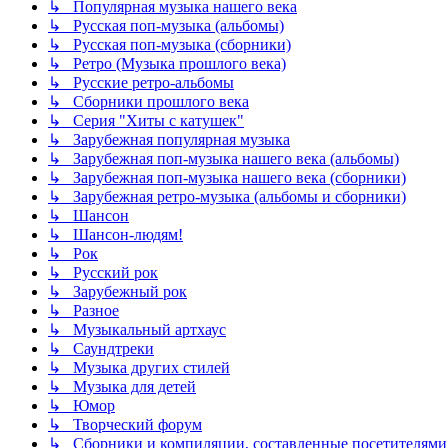
↳ Популярная музыка нашего века
↳ Русская поп-музыка (альбомы)
↳ Русская поп-музыка (сборники)
↳ Ретро (Музыка прошлого века)
↳ Русские ретро-альбомы
↳ Сборники прошлого века
↳ Серия "Хиты с катушек"
↳ Зарубежная популярная музыка
↳ Зарубежная поп-музыка нашего века (альбомы)
↳ Зарубежная поп-музыка нашего века (сборники)
↳ Зарубежная ретро-музыка (альбомы и сборники)
↳ Шансон
↳ Шансон-людям!
↳ Рок
↳ Русский рок
↳ Зарубежный рок
↳ Разное
↳ Музыкальный артхаус
↳ Саундтреки
↳ Музыка других стилей
↳ Музыка для детей
↳ Юмор
↳ Творческий форум
↳ Сборники и компиляции, составленные посетителями