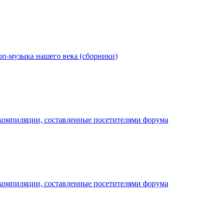
оп-музыка нашего века (сборники)
компиляции, составленные посетителями форума
компиляции, составленные посетителями форума