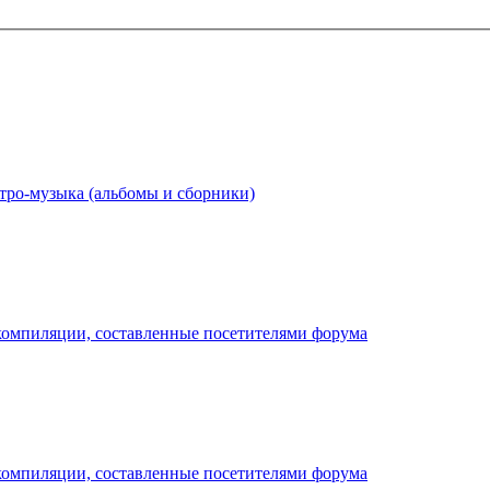
тро-музыка (альбомы и сборники)
компиляции, составленные посетителями форума
компиляции, составленные посетителями форума