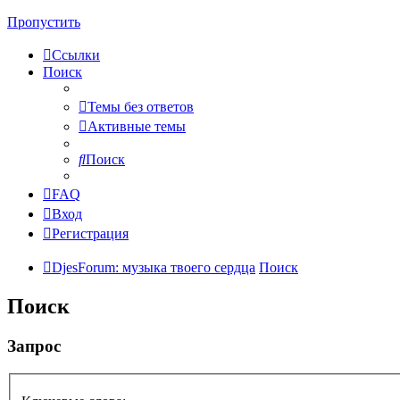
Пропустить
Ссылки
Поиск
Темы без ответов
Активные темы
Поиск
FAQ
Вход
Регистрация
DjesForum: музыка твоего сердца
Поиск
Поиск
Запрос