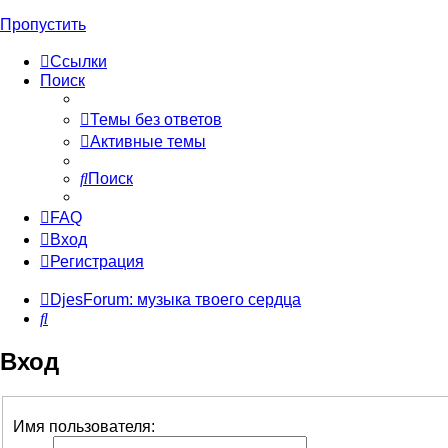
Пропустить
Ссылки
Поиск
Темы без ответов
Активные темы
Поиск
FAQ
Вход
Регистрация
DjesForum: музыка твоего сердца
Поиск
Вход
Имя пользователя: