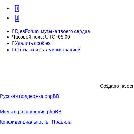
vk
Telegram
DjesForum: музыка твоего сердца
Часовой пояс:
UTC+05:00
Удалить cookies
Связаться с администрацией
Создано на ос
Русская поддержка phpBB
Моды и расширения phpBB
Конфиденциальность
|
Правила