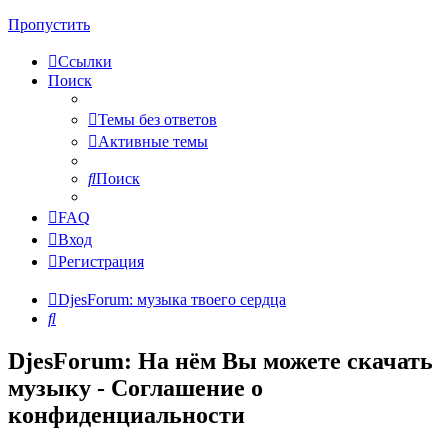
Пропустить
Ссылки
Поиск
Темы без ответов
Активные темы
Поиск
FAQ
Вход
Регистрация
DjesForum: музыка твоего сердца
Поиск
DjesForum: На нём Вы можете скачать
музыку - Соглашение о
конфиденциальности