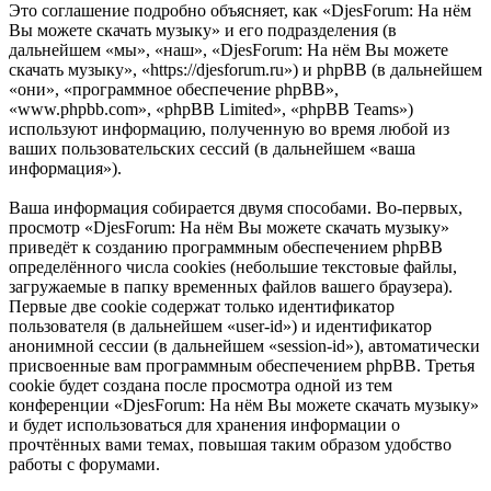
Это соглашение подробно объясняет, как «DjesForum: На нём
Вы можете скачать музыку» и его подразделения (в
дальнейшем «мы», «наш», «DjesForum: На нём Вы можете
скачать музыку», «https://djesforum.ru») и phpBB (в дальнейшем
«они», «программное обеспечение phpBB»,
«www.phpbb.com», «phpBB Limited», «phpBB Teams»)
используют информацию, полученную во время любой из
ваших пользовательских сессий (в дальнейшем «ваша
информация»).
Ваша информация собирается двумя способами. Во-первых,
просмотр «DjesForum: На нём Вы можете скачать музыку»
приведёт к созданию программным обеспечением phpBB
определённого числа cookies (небольшие текстовые файлы,
загружаемые в папку временных файлов вашего браузера).
Первые две cookie содержат только идентификатор
пользователя (в дальнейшем «user-id») и идентификатор
анонимной сессии (в дальнейшем «session-id»), автоматически
присвоенные вам программным обеспечением phpBB. Третья
cookie будет создана после просмотра одной из тем
конференции «DjesForum: На нём Вы можете скачать музыку»
и будет использоваться для хранения информации о
прочтённых вами темах, повышая таким образом удобство
работы с форумами.