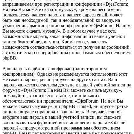
запрашиваемая при регистрации в конференции «DjesForum:
На нём Вы можете скачать музыку», кроме вашего имени
пользователя, вашего пароля и вашего адреса email, может
быть как необходимой, так и необязательной ко вводу, на
усмотрение администрации конференции «DjesForum: На нём
Вы можете скачать музыку». В любом случае у вас есть
возможность выбрать, какая информация из вашей учётной
записи будет общедоступна. Кроме того, у вас есть
возможность согласиться/отказаться от получения сообщений,
автоматически сгенерированных программным обеспечением
phpBB.
Ваш пароль надёжно зашифрован (односторонним
хэшированием). Однако не рекомендуется использовать этот
же самый пароль, регистрируясь на других сайтах. Ваш
пароль является средством доступа к вашей учётной записи на
форумах «DjesForum: На нём Вы можете скачать музыку»,
пожалуйста, храните его в тайне, ни при каких
обстоятельствах ни представители «DjesForum: На нём Вы
можете скачать музыку», ни phpBB Limited, ни другое третье
лицо не вправе спрашивать ваш пароль. В случае, если вы
забудете ваш пароль к вашей учётной записи, вы сможете
воспользоваться функцией восстановления пароля «Забыли
пароль?», предусмотренной программным обеспечением
phpBB. Вам будет необходимо ввести ваше имя пользователя и