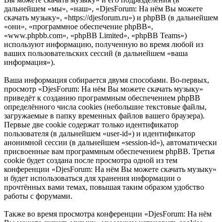
дальнейшем «мы», «наш», «DjesForum: На нём Вы можете
скачать музыку», «https://djesforum.ru») и phpBB (в дальнейшем
«они», «программное обеспечение phpBB»,
«www.phpbb.com», «phpBB Limited», «phpBB Teams»)
используют информацию, полученную во время любой из
ваших пользовательских сессий (в дальнейшем «ваша
информация»).
Ваша информация собирается двумя способами. Во-первых,
просмотр «DjesForum: На нём Вы можете скачать музыку»
приведёт к созданию программным обеспечением phpBB
определённого числа cookies (небольшие текстовые файлы,
загружаемые в папку временных файлов вашего браузера).
Первые две cookie содержат только идентификатор
пользователя (в дальнейшем «user-id») и идентификатор
анонимной сессии (в дальнейшем «session-id»), автоматически
присвоенные вам программным обеспечением phpBB. Третья
cookie будет создана после просмотра одной из тем
конференции «DjesForum: На нём Вы можете скачать музыку»
и будет использоваться для хранения информации о
прочтённых вами темах, повышая таким образом удобство
работы с форумами.
Также во время просмотра конференции «DjesForum: На нём