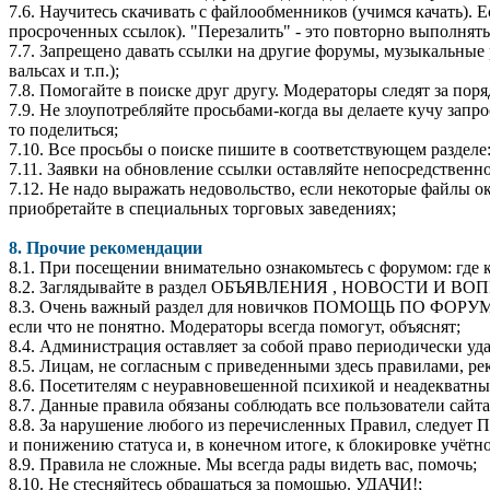
7.6. Научитесь скачивать с файлообменников (учимся качать). Ес
просроченных ссылок). "Перезалить" - это повторно выполнять 
7.7. Запрещено давать ссылки на другие форумы, музыкальные 
вальсах и т.п.);
7.8. Помогайте в поиске друг другу. Модераторы следят за по
7.9. Не злоупотребляйте просьбами-когда вы делаете кучу запро
то поделиться;
7.10. Все просьбы о поиске пишите в соответствующем разделе
7.11. Заявки на обновление ссылки оставляйте непосредственно
7.12. Не надо выражать недовольство, если некоторые файлы о
приобретайте в специальных торговых заведениях;
8. Прочие рекомендации
8.1. При посещении внимательно ознакомьтесь с форумом: где ка
8.2. Заглядывайте в раздел ОБЪЯВЛЕНИЯ , НОВОСТИ И ВОП
8.3. Очень важный раздел для новичков ПОМОЩЬ ПО ФОРУМУ. 
если что не понятно. Модераторы всегда помогут, объяснят;
8.4. Администрация оставляет за собой право периодически уда
8.5. Лицам, не согласным с приведенными здесь правилами, ре
8.6. Посетителям с неуравновешенной психикой и неадекватны
8.7. Данные правила обязаны соблюдать все пользователи сайта
8.8. За нарушение любого из перечисленных Правил, следуе
и понижению статуса и, в конечном итоге, к блокировке учётн
8.9. Правила не сложные. Мы всегда рады видеть вас, помочь;
8.10. Не стесняйтесь обращаться за помощью. УДАЧИ!;