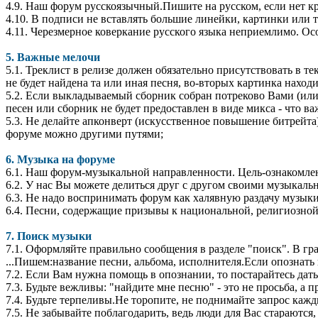
4.9. Наш форум русскоязычный.Пишите на русском, если нет к
4.10. В подписи не вставлять большие линейки, картинки или т
4.11. Черезмерное коверкание русского языка неприемлимо. Ос
5. Важные мелочи
5.1. Треклист в релизе должен обязательно присутствовать в т
не будет найдена та или иная песня, во-вторых картинка нахо
5.2. Если выкладываемый сборник собран потреково Вами (или 
песен или сборник не будет предоставлен в виде микса - что в
5.3. Не делайте апконверт (искусственное повышение битрейт
форуме можно другими путями;
6. Музыка на форуме
6.1. Наш форум-музыкальной направленности. Цель-ознакомле
6.2. У нас Вы можете делиться друг с другом своими музыкал
6.3. Не надо воспринимать форум как халявную раздачу музыки
6.4. Песни, содержащие призывы к национальной, религиозной 
7. Поиск музыки
7.1. Оформляйте правильно сообщения в разделе "поиск". В гр
...Пишем:название песни, альбома, исполнителя.Если опознать п
7.2. Если Вам нужна помощь в опознании, то постарайтесь дать
7.3. Будьте вежливы: "найдите мне песню" - это не просьба, а п
7.4. Будьте терпеливы.Не торопите, не поднимайте запрос кажд
7.5. Не забывайте поблагодарить, ведь люди для Вас стараются,