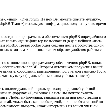
мы», «наш», «DjesForum: На нём Вы можете скачать музыку»,
, «phpBB Teams») используют информацию, полученную во время
ёт к созданию программным обеспечением phpBB определённого
жат только идентификатор пользователя (в дальнейшем «user-
ем phpBB. Третья cookie будет создана после просмотра одной
ённых вами темах, повышая таким образом удобство работы с
ние по отношению к программному обеспечению phpBB, однако
ным обеспечением phpBB. Вторым источником получения вашей
е данные: сообщения, размещённые под учётной записью Гостя
ачать музыку» (в дальнейшем «ваша учётная запись») и
»), индивидуальный пароль для входа под вашей учётной
аписи на форумах «DjesForum: На нём Вы можете скачать
инга. Любая информация, запрашиваемая при регистрации в
 email, может быть как необходимой, так и необязательной ко
 возможность выбрать, какая информация из вашей учётной