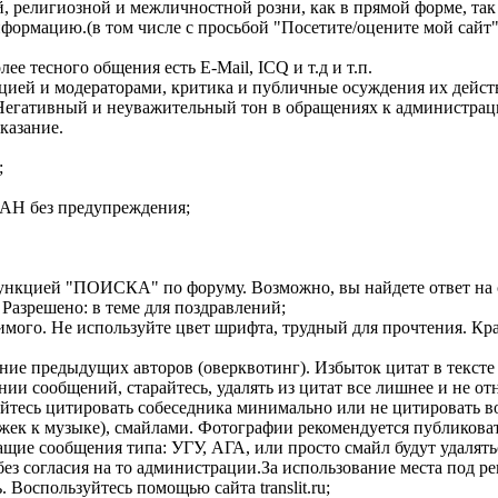
, религиозной и межличностной розни, как в прямой форме, так 
ормацию.(в том числе с просьбой "Посетите/оцените мой сайт",
ее тесного общения есть E-Mail, ICQ и т.д и т.п.
цией и модераторами, критика и публичные осуждения их дейст
егативный и неуважительный тон в обращениях к администрации 
казание.
;
БАН без предупреждения;
функцией "ПОИСКА" по форуму. Возможно, вы найдете ответ на св
. Разрешено: в теме для поздравлений;
димого. Не используйте цвет шрифта, трудный для прочтения. К
ние предыдущих авторов (оверквотинг). Избыток цитат в тексте
и сообщений, старайтесь, удалять из цитат все лишнее и не от
райтесь цитировать собеседника минимально или не цитировать в
ожек к музыке), смайлами. Фотографии рекомендуется публиковат
ащие сообщения типа: УГУ, АГА, или просто смайл будут удалять
 без согласия на то администрации.За использование места под р
 Воспользуйтесь помощью сайта translit.ru;