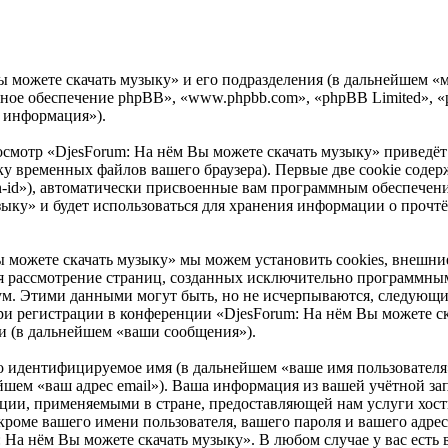
ы можете скачать музыку» и его подразделения (в дальнейшем «
раммное обеспечение phpBB», «www.phpbb.com», «phpBB Limited»
 информация»).
осмотр «DjesForum: На нём Вы можете скачать музыку» привед
ку временных файлов вашего браузера). Первые две cookie содер
n-id»), автоматически присвоенные вам программным обеспечени
зыку» и будет использоваться для хранения информации о прочт
ы можете скачать музыку» мы можем установить cookies, внеш
ется рассмотрение страниц, созданных исключительно программ
ум. Этими данными могут быть, но не исчерпываются, следующи
и регистрации в конференции «DjesForum: На нём Вы можете ск
и (в дальнейшем «ваши сообщения»).
но идентифицируемое имя (в дальнейшем «ваше имя пользователя
нейшем «ваш адрес email»). Ваша информация из вашей учётной з
ции, применяемыми в стране, предоставляющей нам услуги хост
роме вашего имени пользователя, вашего пароля и вашего адреса
 На нём Вы можете скачать музыку». В любом случае у вас есть