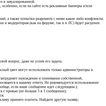
и в завуалированной.
 особенно, если на сайте есть рекламные баннеры и/или
вий, а также попытки разрешить с ними какие либо конфликты.
и модераторам (как на форуме, так и в ЛС) будет расценен
ой вопрос, даже не успев его задать;
расный цвет могут использовать только администраторы и
 затрудняет нахождение и понимание собственной,
носящееся к вашему ответу. Не рекомендуется использование
ообще, если ваше сообщение идет следующим.);
ь с превью (не больше 5 в 1 сообщении);
ся;
екламу принято платить. Найдите другую халяву;