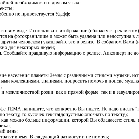
райней необходимости в другом языке;
ексты;
обенно не приветствуется Удафф;
екстовом виде. Использовать изображение (обложку с треклистом
дится на фотохранилище и может быть удалена или недоступна в 
другим человеком) указывайте это в релизе. В собраном Вами (
ажно для некоторых людей;
а). Сообщайте правдивую информацию о релизе. Апконверт не до
ние населения планеты Земля с различными стилями музыки, и
ьными коллекциями, знаниями, попросить помочь в поиске музы
;
и межличностной розни, как в прямой форме, так и в завуалиро
афе ТЕМА напишите, что конкретно Вы ищете. Не надо писать "п
о тексту, то кусочек текста(допустимо:опознать по тексту);
 как можно больше информации, которой Вы обладаеете: стиль, гд
риказ;
ый день;
 тратят время. В следующий раз могут и не помочь;