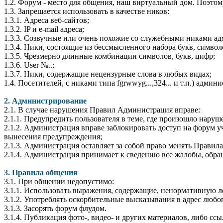
1.2. Форум - место для общения, наш виртуальный дом. Поэт
1.3. Запрещается использовать в качестве ников:
1.3.1. Адреса веб-сайтов;
1.3.2. IP и e-mail адреса;
1.3.3. Созвучные или очень похожие со служебными никами ад
1.3.4. Ники, состоящие из бессмысленного набора букв, символ
1.3.5. Чрезмерно длинные комбинации символов, букв, цифр;
1.3.6. User №..;
1.3.7. Ники, содержащие нецензурные слова в любых видах;
1.4. Посетителей, с никами типа fgrwwyg...,324... и т.п.) адм
2. Администрирование
2.1. В случае нарушения Правил Администрация вправе:
2.1.1. Предупредить пользователя в теме, где произошло нару
2.1.2. Администрация вправе заблокировать доступ на форум 
вынесения предупреждения;
2.1.3. Администрация оставляет за собой право менять Прави
2.1.4. Администрация принимает к сведению все жалобы, обращ
3. Правила общения
3.1. При общении недопустимо:
3.1.1. Использовать выражения, содержащие, ненормативную л
3.1.2. Употреблять оскорбительные высказывания в адрес любог
3.1.3. Засорять форум флудом.
3.1.4. Публикация фото-, видео- и других материалов, либо 