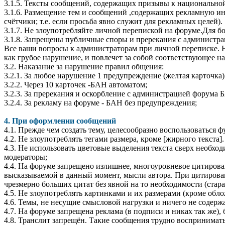
3.1.5. Тексты сообщений, содержащих призывы к национальной
3.1.6. Размещение тем и сообщений ,содержащих рекламную инф
счётчики; т.е. если просьба явно служит для рекламных целей).
3.1.7. Не злоупотребляйте личной перепиской на форуме.Для бол
3.1.8. Запрещены публичные споры и пререкания с администра
Все ваши вопросы к администраторам при личной переписке. Н
как грубое нарушение, и повлечет за собой соответствующее на
3.2. Наказание за нарушение правил общения:
3.2.1. За любое нарушение 1 предупреждение (желтая карточка)
3.2.2. Через 10 карточек -БАН автоматом;
3.2.3. За пререкания и оскорбление с администрацией форума 
3.2.4. За рекламу на форуме - БАН без предупреждения;
4. При оформлении сообщений
4.1. Прежде чем создать тему, целесообразно воспользоваться 
4.2. Не злоупотреблять тегами размера, кроме [жирного текста]
4.3. Не использовать цветовые выделения текста сверх необхо
модераторы;
4.4. На форуме запрещено излишнее, многоуровневое цитирова
высказываемой в данный момент, мысли автора. При цитировани
чрезмерно больших цитат без явной на то необходимости (ста
4.5. Не злоупотреблять картинками и их размерами (кроме обл
4.6. Темы, не несущие смысловой нагрузки и ничего не содерж
4.7. На форуме запрещена реклама (в подписи и никах так же),
4.8. Транслит запрещён. Такие сообщения трудно воспринимать.