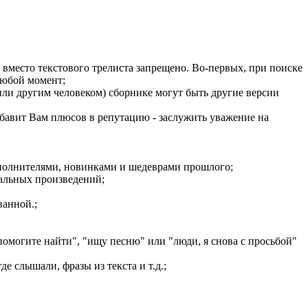
) вместо текстового трелиста запрещено. Во-первых, при поиске
любой момент;
или другим человеком) сборнике могут быть другие версии
бавит Вам плюсов в репутацию - заслужить уважение на
сполнителями, новинками и шедеврами прошлого;
кальных произведений;
ванной.;
омогите найти", "ищу песню" или "люди, я снова с просьбой"
е слышали, фразы из текста и т.д.;