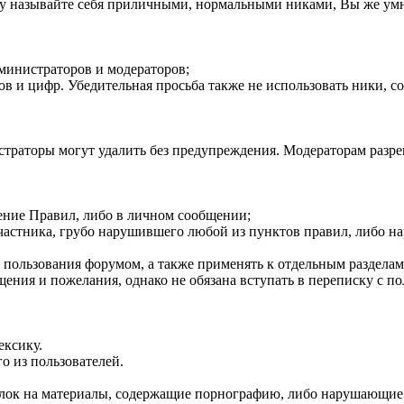
ому называйте себя приличными, нормальными никами, Вы же ум
министраторов и модераторов;
ов и цифр. Убедительная просьба также не использовать ники, со
инистраторы могут удалить без предупреждения. Модераторам разр
шение Правил, либо в личном сообщении;
участника, грубо нарушившего любой из пунктов правил, либо н
ла пользования форумом, а также применять к отдельным раздел
ения и пожелания, однако не обязана вступать в переписку с по
ексику.
о из пользователей.
ссылок на материалы, содержащие порнографию, либо нарушающие