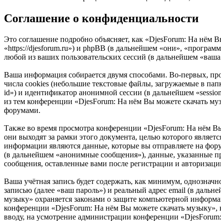
Соглашение о конфиденциальности
Это соглашение подробно объясняет, как «DjesForum: На нём В
«https://djesforum.ru») и phpBB (в дальнейшем «они», «прог
любой из ваших пользовательских сессий (в дальнейшем «ваша
Ваша информация собирается двумя способами. Во-первых, пр
числа cookies (небольшие текстовые файлы, загружаемые в пап
id») и идентификатор анонимной сессии (в дальнейшем «sessio
из тем конференции «DjesForum: На нём Вы можете скачать му
форумами.
Также во время просмотра конференции «DjesForum: На нём В
они выходят за рамки этого документа, целью которого явля
информации являются данные, которые вы отправляете на фор
(в дальнейшем «анонимные сообщения»), данные, указанные пр
сообщения, оставленные вами после регистрации и авторизаци
Ваша учётная запись будет содержать, как минимум, однознач
записью (далее «ваш пароль») и реальный адрес email (в даль
музыку» охраняется законами о защите компьютерной информа
конференции «DjesForum: На нём Вы можете скачать музыку», к
вводу, на усмотрение администрации конференции «DjesForum: