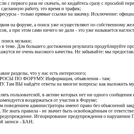
ли с первого раза не скачать, не кидайтесь сразу с просьбой пер
сделанную работу, это время и трафик;
ресурсы - только прямые ссылки на закачку. Исключение: офици
рядком на форуме, а поиск уже осуществляют по собственному же
сов, а при этом сами ничего не дали - это уже называется нагло
: поиск музыки;
 в теме. Для большего достижения результата продублируйте про
кажутся не очень высокого качества. Не забывайте: мы предоста
кие разделы, что у нас есть интересного;
РОСЫ ПО ФОРУМУ. Информация, объявления - там;
Там ВЫ найдёте ответы на многие вопросы: как выложить музы
лять пользователей, в активе которых нет ни одного сообщения 
комендуется воздержаться от участия в Форуме;
м поведением администраторы имеют право без объяснений закр
. Не знать правила - не значит быть освобождённым от ответств
т Предупреждение. Игнорирование предупреждения о нарушении
ой записи - БАН;