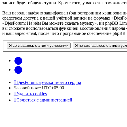
записи будет общедоступна. Кроме того, у вас есть возможно
Ваш пароль надёжно зашифрован (односторонним хэшированием)
средством доступа к вашей учётной записи на форумах «DjesFo
«DjesForum: На нём Вы можете скачать музыку», ни phpBB Limit
вы сможете воспользоваться функцией восстановления пароля
и ваш адрес email, после чего программное обеспечение phpBB
vk
Telegram
DjesForum: музыка твоего сердца
Часовой пояс:
UTC+05:00
Удалить cookies
Связаться с администрацией