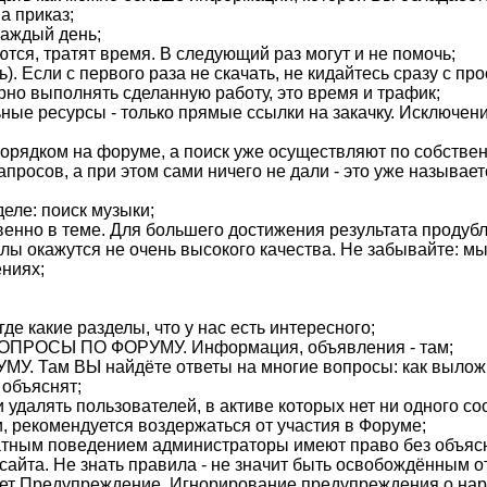
а приказ;
каждый день;
ются, тратят время. В следующий раз могут и не помочь;
). Если с первого раза не скачать, не кидайтесь сразу с п
орно выполнять сделанную работу, это время и трафик;
ьные ресурсы - только прямые ссылки на закачку. Исключе
а порядком на форуме, а поиск уже осуществляют по собств
апросов, а при этом сами ничего не дали - это уже называе
еле: поиск музыки;
венно в теме. Для большего достижения результата продубл
лы окажутся не очень высокого качества. Не забывайте: м
ниях;
е какие разделы, что у нас есть интересного;
ВОПРОСЫ ПО ФОРУМУ. Информация, объявления - там;
У. Там ВЫ найдёте ответы на многие вопросы: как выложи
 объяснят;
 удалять пользователей, в активе которых нет ни одного с
, рекомендуется воздержаться от участия в Форуме;
атным поведением администраторы имеют право без объясн
айта. Не знать правила - не значит быть освобождённым от
дует Предупреждение. Игнорирование предупреждения о на