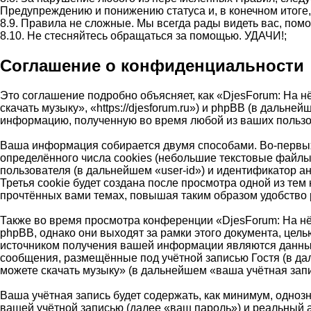
Предупреждению и понижению статуса и, в конечном итоге, 
8.9. Правила не сложные. Мы всегда рады видеть вас, помо
8.10. Не стесняйтесь обращаться за помощью. УДАЧИ!;
Соглашение о конфиденциальности
Это соглашение подробно объясняет, как «DjesForum: На 
скачать музыку», «https://djesforum.ru») и phpBB (в даль
информацию, полученную во время любой из ваших пользо
Ваша информация собирается двумя способами. Во-первых
определённого числа cookies (небольшие текстовые файлы
пользователя (в дальнейшем «user-id») и идентификатор 
Третья cookie будет создана после просмотра одной из те
прочтённых вами темах, повышая таким образом удобство
Также во время просмотра конференции «DjesForum: На н
phpBB, однако они выходят за рамки этого документа, це
источником получения вашей информации являются данные
сообщения, размещённые под учётной записью Гостя (в д
можете скачать музыку» (в дальнейшем «ваша учётная зап
Ваша учётная запись будет содержать, как минимум, одно
вашей учётной записью (далее «ваш пароль») и реальный 