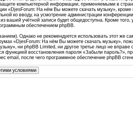
о защите компьютерной информации, применяемыми в стран
и «DjesForum: На нём Вы можете скачать музыку», кроме 
тельной ко вводу, на усмотрение администрации конференци
из вашей учётной записи будет общедоступна. Кроме того, у
рограммным обеспечением phpBB.
ием). Однако не рекомендуется использовать этот же самы
умах «DjesForum: На нём Вы можете скачать музыку», пожал
зыку», ни phpBB Limited, ни другое третье лицо не вправе
ться функцией восстановления пароля «Забыли пароль?», 
ес email, после чего программное обеспечение phpBB сген