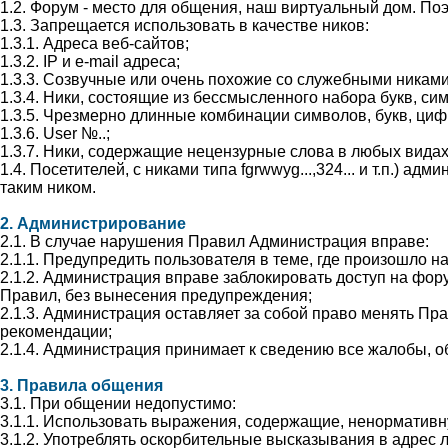
1.2. Форум - место для общения, наш виртуальный дом. П
1.3. Запрещается использовать в качестве ников:
1.3.1. Адреса веб-сайтов;
1.3.2. IP и e-mail адреса;
1.3.3. Созвучные или очень похожие со служебными никам
1.3.4. Ники, состоящие из бессмысленного набора букв, си
1.3.5. Чрезмерно длинные комбинации символов, букв, циф
1.3.6. User №..;
1.3.7. Ники, содержащие нецензурные слова в любых видах
1.4. Посетителей, с никами типа fgrwwyg...,324... и т.п.)
таким ником.
2. Администрирование
2.1. В случае нарушения Правил Администрация вправе:
2.1.1. Предупредить пользователя в теме, где произошло 
2.1.2. Администрация вправе заблокировать доступ на фор
Правил, без вынесения предупреждения;
2.1.3. Администрация оставляет за собой право менять П
рекомендации;
2.1.4. Администрация принимает к сведению все жалобы, о
3. Правила общения
3.1. При общении недопустимо:
3.1.1. Использовать выражения, содержащие, ненормативн
3.1.2. Употреблять оскорбительные высказывания в адрес 