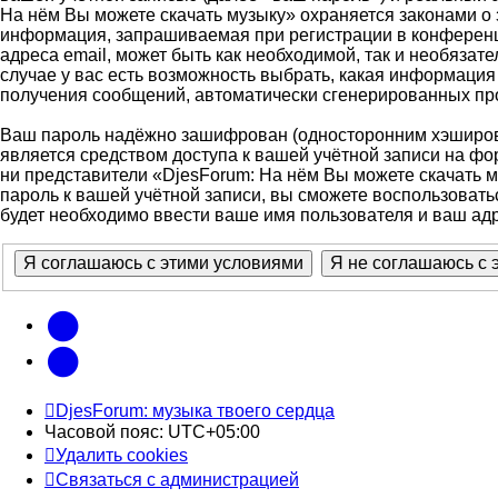
На нём Вы можете скачать музыку» охраняется законами 
информация, запрашиваемая при регистрации в конференци
адреса email, может быть как необходимой, так и необяза
случае у вас есть возможность выбрать, какая информация 
получения сообщений, автоматически сгенерированных п
Ваш пароль надёжно зашифрован (односторонним хэширован
является средством доступа к вашей учётной записи на фор
ни представители «DjesForum: На нём Вы можете скачать му
пароль к вашей учётной записи, вы сможете воспользова
будет необходимо ввести ваше имя пользователя и ваш адр
vk
Telegram
DjesForum: музыка твоего сердца
Часовой пояс:
UTC+05:00
Удалить cookies
Связаться с администрацией