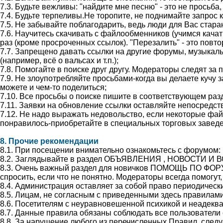
7.3. Будьте вежливы: "найдите мне песню" - это не просьба, 
7.4. Будьте терпеливы.Не торопите, не поднимайте запрос 
7.5. Не забывайте поблагодарить, ведь люди для Вас стара
7.6. Научитесь скачивать с файлообменников (учимся качать
раз (кроме просроченных ссылок). "Перезалить" - это повт
7.7. Запрещено давать ссылки на другие форумы, музыкал
(например, всё о вальсах и т.п.);
7.8. Помогайте в поиске друг другу. Модераторы следят з
7.9. Не злоупотребляйте просьбами-когда вы делаете кучу з
можете и чем-то поделиться;
7.10. Все просьбы о поиске пишите в соответствующем разд
7.11. Заявки на обновление ссылки оставляйте непосредст
7.12. Не надо выражать недовольство, если некоторые фай
понравилось-приобретайте в специальных торговых заведе
8. Прочие рекомендации
8.1. При посещении внимательно ознакомьтесь с форумом: гд
8.2. Заглядывайте в раздел ОБЪЯВЛЕНИЯ , НОВОСТИ И 
8.3. Очень важный раздел для новичков ПОМОЩЬ ПО ФОРУМ
спросить, если что не понятно. Модераторы всегда помогут,
8.4. Администрация оставляет за собой право периодически
8.5. Лицам, не согласным с приведенными здесь правилами
8.6. Посетителям с неуравновешенной психикой и неадекв
8.7. Данные правила обязаны соблюдать все пользователи с
8.8. За нарушение любого из перечисленных Правил, сле