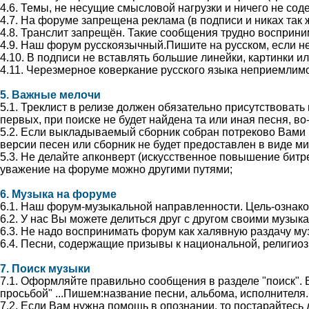
4.6. Темы, не несущие смысловой нагрузки и ничего не сод
4.7. На форуме запрещена реклама (в подписи и никах так 
4.8. Транслит запрещён. Такие сообщения трудно воспринима
4.9. Наш форум русскоязычный.Пишите на русском, если не
4.10. В подписи не вставлять большие линейки, картинки ил
4.11. Черезмерное коверкание русского языка неприемлим
5. Важные мелочи
5.1. Треклист в релизе должен обязательно присутствовать
первых, при поиске не будет найдена та или иная песня, 
5.2. Если выкладываемый сборник собран потреково Вами (
версии песен или сборник не будет предоставлен в виде ми
5.3. Не делайте апконверт (искусственное повышение бит
уважение на форуме можно другими путями;
6. Музыка на форуме
6.1. Наш форум-музыкальной направленности. Цель-ознак
6.2. У нас Вы можете делиться друг с другом своими музы
6.3. Не надо воспринимать форум как халявную раздачу му
6.4. Песни, содержащие призывы к национальной, религиозн
7. Поиск музыки
7.1. Оформляйте правильно сообщения в разделе "поиск". В
просьбой" ...Пишем:название песни, альбома, исполнителя.Ес
7.2. Если Вам нужна помощь в опознании, то постарайтесь 