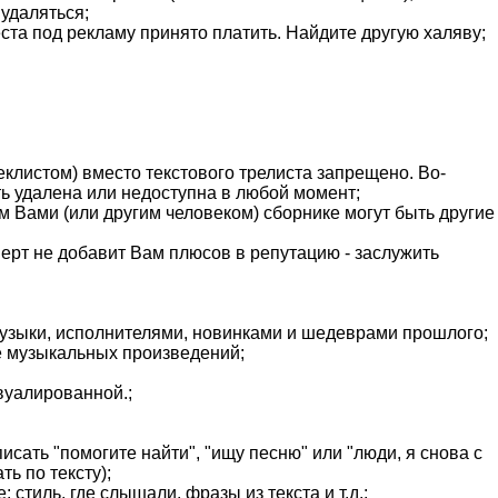
 удаляться;
еста под рекламу принято платить. Найдите другую халяву;
еклистом) вместо текстового трелиста запрещено. Во-
ть удалена или недоступна в любой момент;
м Вами (или другим человеком) сборнике могут быть другие
ерт не добавит Вам плюсов в репутацию - заслужить
узыки, исполнителями, новинками и шедеврами прошлого;
ке музыкальных произведений;
вуалированной.;
сать "помогите найти", "ищу песню" или "люди, я снова с
ь по тексту);
стиль, где слышали, фразы из текста и т.д.;