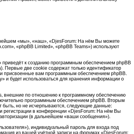
льнейшем «мы», «наш», «DjesForum: На нём Вы можете
b.com», «phpBB Limited», «phpBB Teams») используют
у» приведёт к созданию программным обеспечением phpBB
). Первые две cookie содержат только идентификатор
ески присвоенные вам программным обеспечением phpBB.
ку» и будет использоваться для хранения информации о
es, внешние по отношению к программному обеспечению
сключительно программным обеспечением phpBB. Вторым
 быть, но не исчерпываются, следующие данные:
и регистрации в конференции «DjesForum: На нём Вы
 авторизации (в дальнейшем «ваши сообщения»).
льзователя»), индивидуальный пароль для входа под
рмация из вашей учётной записи на форумах «DjesForum: