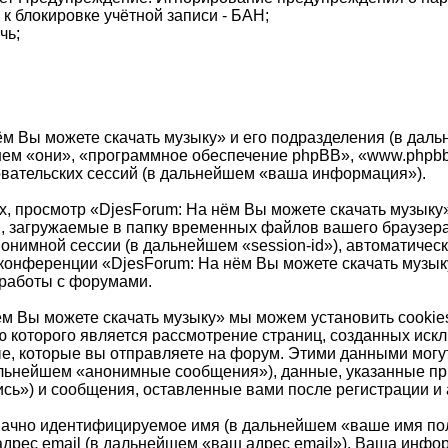
к блокировке учётной записи - БАН;
чь;
нём Вы можете скачать музыку» и его подразделения (в да
нейшем «они», «программное обеспечение phpBB», «www.phpb
вательских сессий (в дальнейшем «ваша информация»).
, просмотр «DjesForum: На нём Вы можете скачать музык
, загружаемые в папку временных файлов вашего браузера
анонимной сессии (в дальнейшем «session-id»), автоматич
м конференции «DjesForum: На нём Вы можете скачать музы
 работы с форумами.
ём Вы можете скачать музыку» мы можем установить cooki
лью которого является рассмотрение страниц, созданных и
, которые вы отправляете на форум. Этими данными могут
альнейшем «анонимные сообщения»), данные, указанные пр
ись») и сообщения, оставленные вами после регистрации и
значно идентифицируемое имя (в дальнейшем «ваше имя по
адрес email (в дальнейшем «ваш адрес email»). Ваша инфо