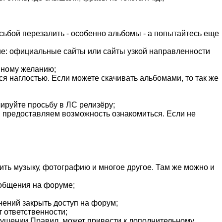
росьбой перезалить - особенно альбомы - а попытайтесь еще
ние: официальные сайты или сайты узкой направленности
енному желанию;
тся наглостью. Если можете скачивать альбомами, то так же
ируйте просьбу в ЛС релизёру;
ы предоставляем возможность ознакомиться. Если не
ть музыку, фотографию и многое другое. Там же можно и
ообщения на форуме;
ений закрыть доступ на форум;
 ответственности;
рушении Правил, может привести к дополнительному