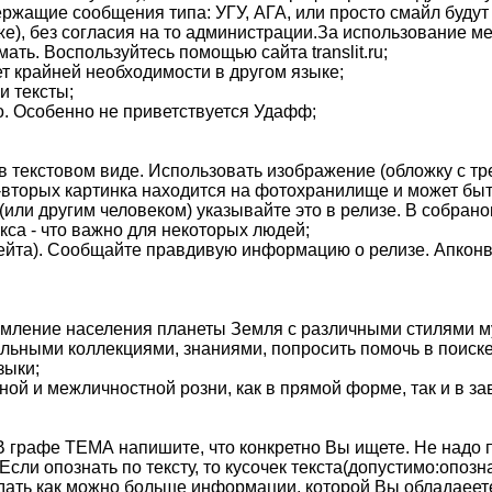
ержащие сообщения типа: УГУ, АГА, или просто смайл будут
же), без согласия на то администрации.За использование м
ть. Воспользуйтесь помощью сайта translit.ru;
т крайней необходимости в другом языке;
и тексты;
о. Особенно не приветствуется Удафф;
 в текстовом виде. Использовать изображение (обложку с тр
во-вторых картинка находится на фотохранилище и может бы
или другим человеком) указывайте это в релизе. В собрано
кса - что важно для некоторых людей;
рейта). Сообщайте правдивую информацию о релизе. Апконв
омление населения планеты Земля с различными стилями м
кальными коллекциями, знаниями, попросить помочь в поис
зыки;
ой и межличностной розни, как в прямой форме, так и в за
 графе ТЕМА напишите, что конкретно Вы ищете. Не надо пи
ли опознать по тексту, то кусочек текста(допустимо:опознат
дать как можно больше информации, которой Вы обладаеете: 