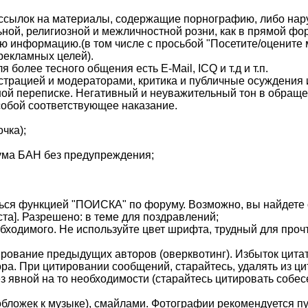
бо ссылок на материалы, содержащие порнографию, либо на
ной, религиозной и межличностной розни, как в прямой фор
 информацию.(в том числе с просьбой "Посетите/оцените м
 рекламных целей).
более тесного общения есть E-Mail, ICQ и т.д и т.п.
трацией и модераторами, критика и публичные осуждения и
ой переписке. Негативный и неуважительный тон в обращен
 собой соответствующее наказание.
чка);
рума БАН без предупреждения;
ься функцией "ПОИСКА" по форуму. Возможно, вы найдете от
ста]. Разрешено: в теме для поздравлений;
бходимого. Не используйте цвет шрифта, трудный для прочт
рование предыдущих авторов (оверквотинг). Избыток цитат
а. При цитировании сообщений, старайтесь, удалять из ци
з явной на то необходимости (старайтесь цитировать собе
обложек к музыке), смайлами. Фотографии рекомендуется пу