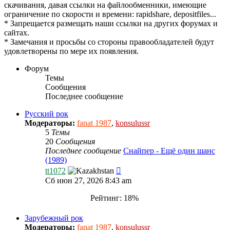
скачивания, давая ссылки на файлообменники, имеющие
ограничение по скорости и времени: rapidshare, depositfiles...
* Запрещается размещать наши ссылки на других форумах и
сайтах.
* Замечания и просьбы со стороны правообладателей будут
удовлетворены по мере их появления.
Форум
Темы
Сообщения
Последнее сообщение
Русский рок
Модераторы:
fanat 1987
,
konsulussr
5
Темы
20
Сообщения
Последнее сообщение
Снайпер - Ещё один шанс
(1989)
Перейти
tt1072
к
Сб июн 27, 2026 8:43 am
последнему
сообщению
Рейтинг: 18%
Зарубежный рок
Модераторы:
fanat 1987
,
konsulussr