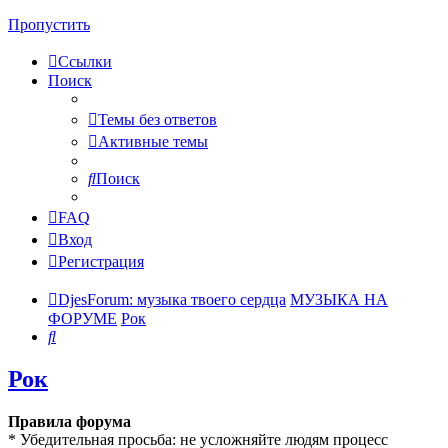
Пропустить
Ссылки
Поиск
Темы без ответов
Активные темы
Поиск
FAQ
Вход
Регистрация
DjesForum: музыка твоего сердца
МУЗЫКА НА
ФОРУМЕ
Рок
Поиск
Рок
Правила форума
* Убедительная просьба: не усложняйте людям процесс