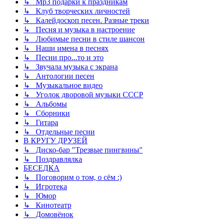
↳ Mp3 подарки к праздникам
↳ Клуб творческих личностей
↳ Калейдоскоп песен. Разные треки
↳ Песня и музыка в настроение
↳ Любимые песни в стиле шансон
↳ Наши имена в песнях
↳ Песни про...то и это
↳ Звучала музыка с экрана
↳ Антологии песен
↳ Музыкальное видео
↳ Уголок дворовой музыки СССР
↳ Альбомы
↳ Сборники
↳ Гитара
↳ Отдельные песни
В КРУГУ ДРУЗЕЙ
↳ Диско-бар "Трезвые пингвины"
↳ Поздравлялка
БЕСЕДКА
↳ Поговорим о том, о сём :)
↳ Игротека
↳ Юмор
↳ Кинотеатр
↳ Домовёнок