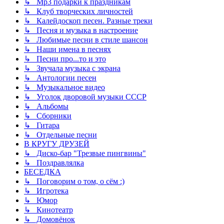
↳ Mp3 подарки к праздникам
↳ Клуб творческих личностей
↳ Калейдоскоп песен. Разные треки
↳ Песня и музыка в настроение
↳ Любимые песни в стиле шансон
↳ Наши имена в песнях
↳ Песни про...то и это
↳ Звучала музыка с экрана
↳ Антологии песен
↳ Музыкальное видео
↳ Уголок дворовой музыки СССР
↳ Альбомы
↳ Сборники
↳ Гитара
↳ Отдельные песни
В КРУГУ ДРУЗЕЙ
↳ Диско-бар "Трезвые пингвины"
↳ Поздравлялка
БЕСЕДКА
↳ Поговорим о том, о сём :)
↳ Игротека
↳ Юмор
↳ Кинотеатр
↳ Домовёнок