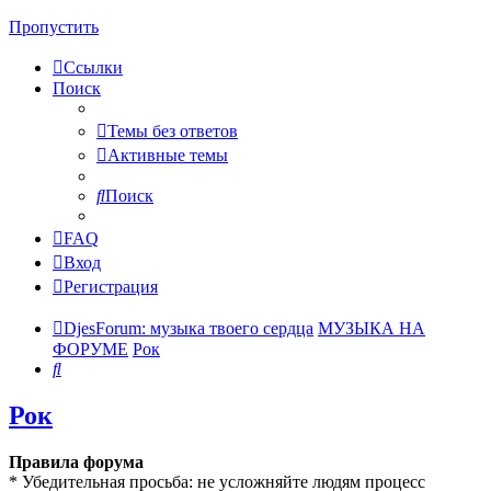
Пропустить
Ссылки
Поиск
Темы без ответов
Активные темы
Поиск
FAQ
Вход
Регистрация
DjesForum: музыка твоего сердца
МУЗЫКА НА
ФОРУМЕ
Рок
Поиск
Рок
Правила форума
* Убедительная просьба: не усложняйте людям процесс