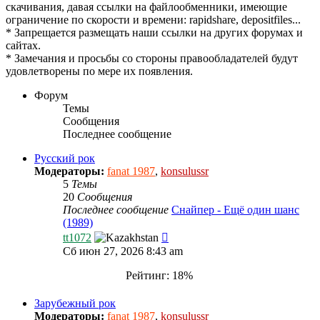
скачивания, давая ссылки на файлообменники, имеющие
ограничение по скорости и времени: rapidshare, depositfiles...
* Запрещается размещать наши ссылки на других форумах и
сайтах.
* Замечания и просьбы со стороны правообладателей будут
удовлетворены по мере их появления.
Форум
Темы
Сообщения
Последнее сообщение
Русский рок
Модераторы:
fanat 1987
,
konsulussr
5
Темы
20
Сообщения
Последнее сообщение
Снайпер - Ещё один шанс
(1989)
Перейти
tt1072
к
Сб июн 27, 2026 8:43 am
последнему
сообщению
Рейтинг: 18%
Зарубежный рок
Модераторы:
fanat 1987
,
konsulussr