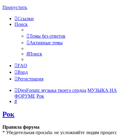
Пропустить
Ссылки
Поиск
Темы без ответов
Активные темы
Поиск
FAQ
Вход
Регистрация
DjesForum: музыка твоего сердца
МУЗЫКА НА
ФОРУМЕ
Рок
Поиск
Рок
Правила форума
* Убедительная просьба: не усложняйте людям процесс