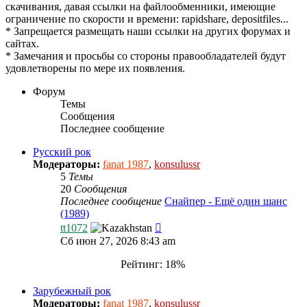
скачивания, давая ссылки на файлообменники, имеющие
ограничение по скорости и времени: rapidshare, depositfiles...
* Запрещается размещать наши ссылки на других форумах и
сайтах.
* Замечания и просьбы со стороны правообладателей будут
удовлетворены по мере их появления.
Форум
Темы
Сообщения
Последнее сообщение
Русский рок
Модераторы:
fanat 1987
,
konsulussr
5
Темы
20
Сообщения
Последнее сообщение
Снайпер - Ещё один шанс
(1989)
Перейти
tt1072
к
Сб июн 27, 2026 8:43 am
последнему
сообщению
Рейтинг: 18%
Зарубежный рок
Модераторы:
fanat 1987
,
konsulussr