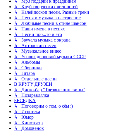
↳ Mp3 подарки к праздникам
↳ Клуб творческих личностей
↳ Калейдоскоп песен. Разные треки
↳ Песня и музыка в настроение
↳ Любимые песни в стиле шансон
↳ Наши имена в песнях
↳ Песни про...то и это
↳ Звучала музыка с экрана
↳ Антологии песен
↳ Музыкальное видео
↳ Уголок дворовой музыки СССР
↳ Альбомы
↳ Сборники
↳ Гитара
↳ Отдельные песни
В КРУГУ ДРУЗЕЙ
↳ Диско-бар "Трезвые пингвины"
↳ Поздравлялка
БЕСЕДКА
↳ Поговорим о том, о сём :)
↳ Игротека
↳ Юмор
↳ Кинотеатр
↳ Домовёнок