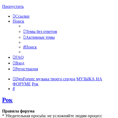
Пропустить
Ссылки
Поиск
Темы без ответов
Активные темы
Поиск
FAQ
Вход
Регистрация
DjesForum: музыка твоего сердца
МУЗЫКА НА
ФОРУМЕ
Рок
Поиск
Рок
Правила форума
* Убедительная просьба: не усложняйте людям процесс