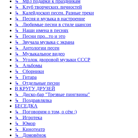
↳ Mp3 подарки к праздникам
↳ Клуб творческих личностей
↳ Калейдоскоп песен. Разные треки
↳ Песня и музыка в настроение
↳ Любимые песни в стиле шансон
↳ Наши имена в песнях
↳ Песни про...то и это
↳ Звучала музыка с экрана
↳ Антологии песен
↳ Музыкальное видео
↳ Уголок дворовой музыки СССР
↳ Альбомы
↳ Сборники
↳ Гитара
↳ Отдельные песни
В КРУГУ ДРУЗЕЙ
↳ Диско-бар "Трезвые пингвины"
↳ Поздравлялка
БЕСЕДКА
↳ Поговорим о том, о сём :)
↳ Игротека
↳ Юмор
↳ Кинотеатр
↳ Домовёнок