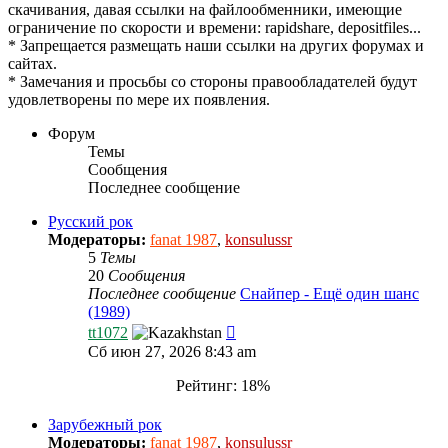
скачивания, давая ссылки на файлообменники, имеющие
ограничение по скорости и времени: rapidshare, depositfiles...
* Запрещается размещать наши ссылки на других форумах и
сайтах.
* Замечания и просьбы со стороны правообладателей будут
удовлетворены по мере их появления.
Форум
Темы
Сообщения
Последнее сообщение
Русский рок
Модераторы:
fanat 1987
,
konsulussr
5
Темы
20
Сообщения
Последнее сообщение
Снайпер - Ещё один шанс
(1989)
Перейти
tt1072
к
Сб июн 27, 2026 8:43 am
последнему
сообщению
Рейтинг: 18%
Зарубежный рок
Модераторы:
fanat 1987
,
konsulussr