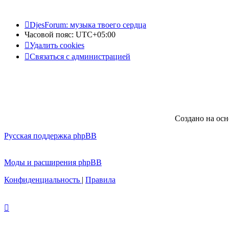
DjesForum: музыка твоего сердца
Часовой пояс:
UTC+05:00
Удалить cookies
Связаться с администрацией
Создано на ос
Русская поддержка phpBB
Моды и расширения phpBB
Конфиденциальность
|
Правила