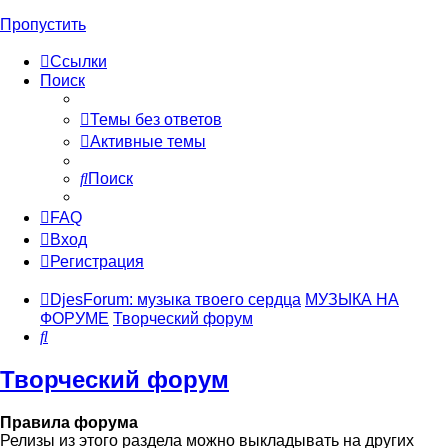
Пропустить
Ссылки
Поиск
Темы без ответов
Активные темы
Поиск
FAQ
Вход
Регистрация
DjesForum: музыка твоего сердца
МУЗЫКА НА
ФОРУМЕ
Творческий форум
Поиск
Творческий форум
Правила форума
Релизы из этого раздела можно выкладывать на других