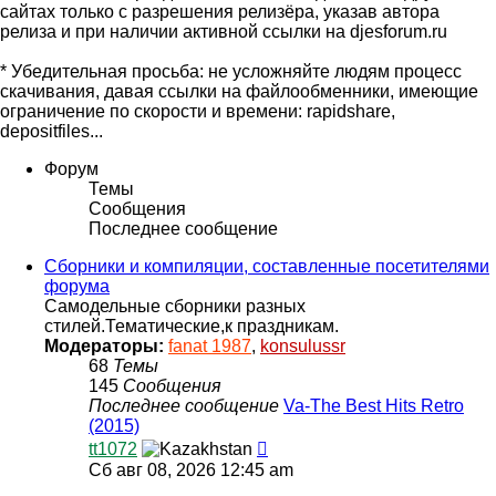
сайтах только с разрешения релизёра, указав автора
релиза и при наличии активной ссылки на djesforum.ru
* Убедительная просьба: не усложняйте людям процесс
скачивания, давая ссылки на файлообменники, имеющие
ограничение по скорости и времени: rapidshare,
depositfiles...
Форум
Темы
Сообщения
Последнее сообщение
Сборники и компиляции, составленные посетителями
форума
Самодельные сборники разных
стилей.Тематические,к праздникам.
Модераторы:
fanat 1987
,
konsulussr
68
Темы
145
Сообщения
Последнее сообщение
Va-The Best Hits Retro
(2015)
Перейти
tt1072
к
Сб авг 08, 2026 12:45 am
последнему