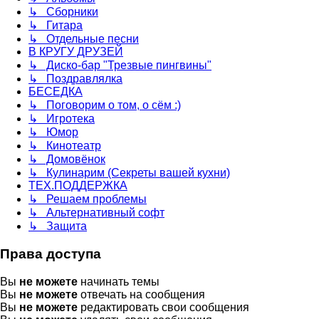
↳ Сборники
↳ Гитара
↳ Отдельные песни
В КРУГУ ДРУЗЕЙ
↳ Диско-бар "Трезвые пингвины"
↳ Поздравлялка
БЕСЕДКА
↳ Поговорим о том, о сём :)
↳ Игротека
↳ Юмор
↳ Кинотеатр
↳ Домовёнок
↳ Кулинарим (Секреты вашей кухни)
ТЕХ.ПОДДЕРЖКА
↳ Решаем проблемы
↳ Альтернативный софт
↳ Защита
Права доступа
Вы
не можете
начинать темы
Вы
не можете
отвечать на сообщения
Вы
не можете
редактировать свои сообщения