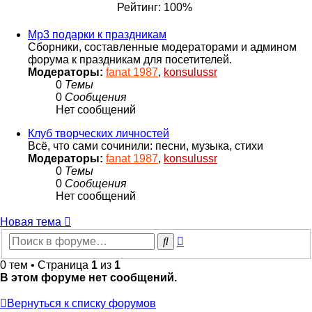
сообщению
Рейтинг: 100%
Mp3 подарки к праздникам
Сборники, составленные модераторами и админом
форума к праздникам для посетителей.
Модераторы:
fanat 1987
,
konsulussr
0
Темы
0
Сообщения
Нет сообщений
Клуб творческих личностей
Всё, что сами сочинили: песни, музыка, стихи
Модераторы:
fanat 1987
,
konsulussr
0
Темы
0
Сообщения
Нет сообщений
Новая тема
Расширенный
Поиск
поиск
0 тем • Страница
1
из
1
В этом форуме нет сообщений.
Вернуться к списку форумов