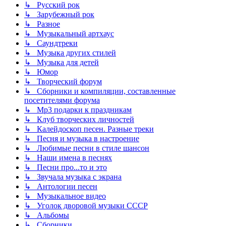
↳ Русский рок
↳ Зарубежный рок
↳ Разное
↳ Музыкальный артхаус
↳ Саундтреки
↳ Музыка других стилей
↳ Музыка для детей
↳ Юмор
↳ Творческий форум
↳ Сборники и компиляции, составленные
посетителями форума
↳ Mp3 подарки к праздникам
↳ Клуб творческих личностей
↳ Калейдоскоп песен. Разные треки
↳ Песня и музыка в настроение
↳ Любимые песни в стиле шансон
↳ Наши имена в песнях
↳ Песни про...то и это
↳ Звучала музыка с экрана
↳ Антологии песен
↳ Музыкальное видео
↳ Уголок дворовой музыки СССР
↳ Альбомы
↳ Сборники