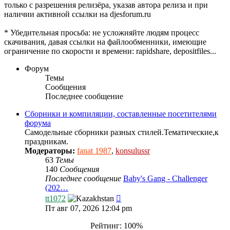
только с разрешения релизёра, указав автора релиза и при
наличии активной ссылки на djesforum.ru
* Убедительная просьба: не усложняйте людям процесс
скачивания, давая ссылки на файлообменники, имеющие
ограничение по скорости и времени: rapidshare, depositfiles...
Форум
Темы
Сообщения
Последнее сообщение
Сборники и компиляции, составленные посетителями
форума
Самодельные сборники разных стилей.Тематические,к
праздникам.
Модераторы:
fanat 1987
,
konsulussr
63
Темы
140
Сообщения
Последнее сообщение
Baby's Gang - Challenger
(202…
Перейти
tt1072
к
Пт авг 07, 2026 12:04 pm
последнему
сообщению
Рейтинг: 100%