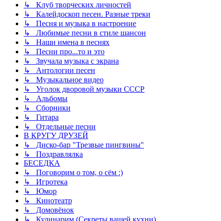
↳ Клуб творческих личностей
↳ Калейдоскоп песен. Разные треки
↳ Песня и музыка в настроение
↳ Любимые песни в стиле шансон
↳ Наши имена в песнях
↳ Песни про...то и это
↳ Звучала музыка с экрана
↳ Антологии песен
↳ Музыкальное видео
↳ Уголок дворовой музыки СССР
↳ Альбомы
↳ Сборники
↳ Гитара
↳ Отдельные песни
В КРУГУ ДРУЗЕЙ
↳ Диско-бар "Трезвые пингвины"
↳ Поздравлялка
БЕСЕДКА
↳ Поговорим о том, о сём :)
↳ Игротека
↳ Юмор
↳ Кинотеатр
↳ Домовёнок
↳ Кулинарим (Секреты вашей кухни)