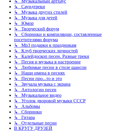
↳ Музыкальный артхаус
↳ Саундтреки
↳ Музыка других стилей
↳ Музыка для детей
↳ Юмор
↳ Творческий форум
↳ Сборники и компиляции, составленные
посетителями форума
↳ Mp3 подарки к праздникам
↳ Клуб творческих личностей
↳ Калейдоскоп песен. Разные треки
↳ Песня и музыка в настроение
↳ Любимые песни в стиле шансон
↳ Наши имена в песнях
↳ Песни про...то и это
↳ Звучала музыка с экрана
↳ Антологии песен
↳ Музыкальное видео
↳ Уголок дворовой музыки СССР
↳ Альбомы
↳ Сборники
↳ Гитара
↳ Отдельные песни
В КРУГУ ДРУЗЕЙ