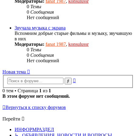
Модераторы:
fanat 1987
,
konsulussr
0
Темы
0
Сообщения
Нет сообщений
Звучала музыка с экрана
Вспомним добрые старые фильмы и музыку, звучавшую
в них
Модераторы:
fanat 1987
,
konsulussr
0
Темы
0
Сообщения
Нет сообщений
Новая тема
Расширенный
Поиск
поиск
0 тем • Страница
1
из
1
В этом форуме нет сообщений.
Вернуться к списку форумов
Перейти
ИНФОРМРАЗДЕЛ
↳ ОБЪЯВЛЕНИЯ, НОВОСТИ И ВОПРОСЫ