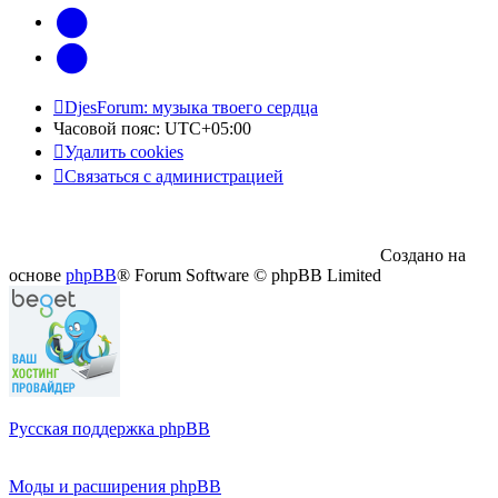
vk
Telegram
DjesForum: музыка твоего сердца
Часовой пояс:
UTC+05:00
Удалить cookies
Связаться с администрацией
Создано на
основе
phpBB
® Forum Software © phpBB Limited
Русская поддержка phpBB
Моды и расширения phpBB