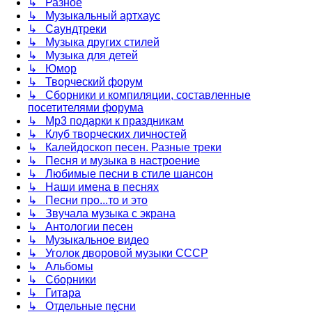
↳ Разное
↳ Музыкальный артхаус
↳ Саундтреки
↳ Музыка других стилей
↳ Музыка для детей
↳ Юмор
↳ Творческий форум
↳ Сборники и компиляции, составленные
посетителями форума
↳ Mp3 подарки к праздникам
↳ Клуб творческих личностей
↳ Калейдоскоп песен. Разные треки
↳ Песня и музыка в настроение
↳ Любимые песни в стиле шансон
↳ Наши имена в песнях
↳ Песни про...то и это
↳ Звучала музыка с экрана
↳ Антологии песен
↳ Музыкальное видео
↳ Уголок дворовой музыки СССР
↳ Альбомы
↳ Сборники
↳ Гитара
↳ Отдельные песни