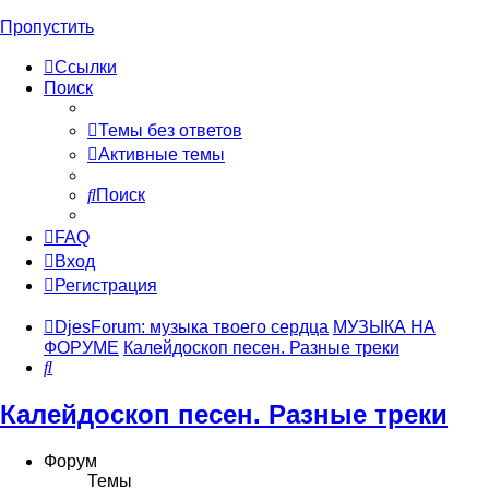
Пропустить
Ссылки
Поиск
Темы без ответов
Активные темы
Поиск
FAQ
Вход
Регистрация
DjesForum: музыка твоего сердца
МУЗЫКА НА
ФОРУМЕ
Калейдоскоп песен. Разные треки
Поиск
Калейдоскоп песен. Разные треки
Форум
Темы