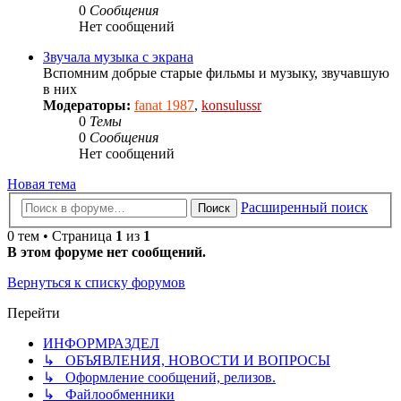
0
Сообщения
Нет сообщений
Звучала музыка с экрана
Вспомним добрые старые фильмы и музыку, звучавшую
в них
Модераторы:
fanat 1987
,
konsulussr
0
Темы
0
Сообщения
Нет сообщений
Новая тема
Расширенный поиск
Поиск
0 тем • Страница
1
из
1
В этом форуме нет сообщений.
Вернуться к списку форумов
Перейти
ИНФОРМРАЗДЕЛ
↳ ОБЪЯВЛЕНИЯ, НОВОСТИ И ВОПРОСЫ
↳ Оформление сообщений, релизов.
↳ Файлообменники