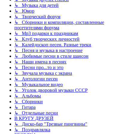
↳ Музыка для детей
↳ Юмор
↳ Творческий форум
↳ Сборники и компиляции, составленные
посетителями форума
↳ Mp3 подарки к праздникам
↳ Клуб творческих личностей
↳ Калейдоскоп песен. Разные треки
↳ Песня и музыка в настроение
↳ Любимые песни в стиле шансон
↳ Наши имена в песнях
↳ Песни про...то и это
↳ Звучала музыка с экрана
↳ Антологии песен
↳ Музыкальное видео
↳ Уголок дворовой музыки СССР
↳ Альбомы
↳ Сборники
↳ Гитара
↳ Отдельные песни
В КРУГУ ДРУЗЕЙ
↳ Диско-бар "Трезвые пингвины"
↳ Поздравлялка