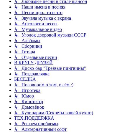
↳ Любимые песни в стиле шансон
↳ Наши имена в песнях
↳ Песни про...то и это
↳ Звучала музыка с экрана
↳ Антологии песен
↳ Музыкальное видео
↳ Уголок дворовой музыки СССР
↳ Альбомы
↳ Сборники
↳ Гитара
↳ Отдельные песни
В КРУГУ ДРУЗЕЙ
↳ Диско-бар "Трезвые пингвины"
↳ Поздравлялка
БЕСЕДКА
↳ Поговорим о том, о сём :)
↳ Игротека
↳ Юмор
↳ Кинотеатр
↳ Домовёнок
↳ Кулинарим (Секреты вашей кухни)
ТЕХ.ПОДДЕРЖКА
↳ Решаем проблемы
↳ Альтернативный софт