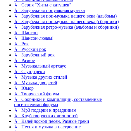
↳ Серия "Хиты с катушек"
↳ Зарубежная популярная музыка
↳ Зарубежная поп-музыка нашего века (альбомы)
↳ Зарубежная поп-музыка нашего века (сборники)
↳ Зарубежная ретро-музыка (альбомы и сборники)
↳ Шансон
↳ Шансон-людям!
↳ Рок
↳ Русский рок
↳ Зарубежный рок
↳ Разное
↳ Музыкальный артхаус
↳ Саундтреки
↳ Музыка других стилей
↳ Музыка для детей
↳ Юмор
↳ Творческий форум
↳ Сборники и компиляции, составленные
посетителями форума
↳ Mp3 подарки к праздникам
↳ Клуб творческих личностей
↳ Калейдоскоп песен. Разные треки
↳ Песня и музыка в настроение