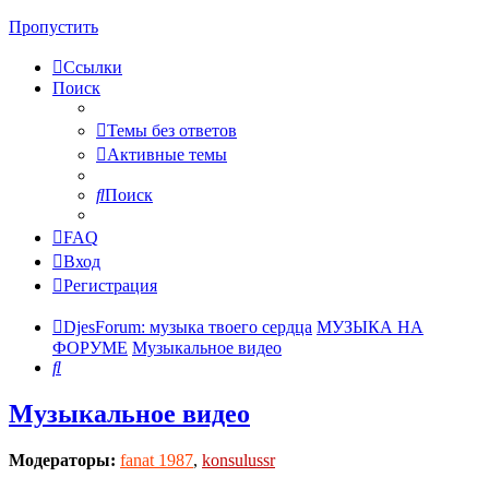
Пропустить
Ссылки
Поиск
Темы без ответов
Активные темы
Поиск
FAQ
Вход
Регистрация
DjesForum: музыка твоего сердца
МУЗЫКА НА
ФОРУМЕ
Музыкальное видео
Поиск
Музыкальное видео
Модераторы:
fanat 1987
,
konsulussr