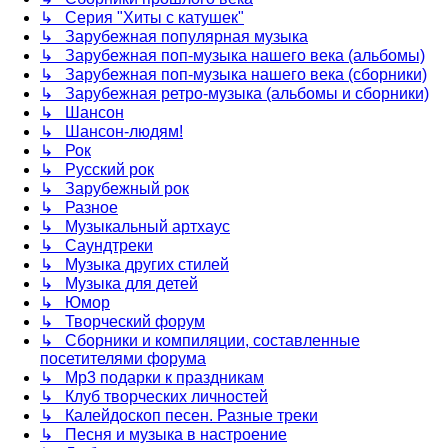
↳ Серия "Хиты с катушек"
↳ Зарубежная популярная музыка
↳ Зарубежная поп-музыка нашего века (альбомы)
↳ Зарубежная поп-музыка нашего века (сборники)
↳ Зарубежная ретро-музыка (альбомы и сборники)
↳ Шансон
↳ Шансон-людям!
↳ Рок
↳ Русский рок
↳ Зарубежный рок
↳ Разное
↳ Музыкальный артхаус
↳ Саундтреки
↳ Музыка других стилей
↳ Музыка для детей
↳ Юмор
↳ Творческий форум
↳ Сборники и компиляции, составленные
посетителями форума
↳ Mp3 подарки к праздникам
↳ Клуб творческих личностей
↳ Калейдоскоп песен. Разные треки
↳ Песня и музыка в настроение