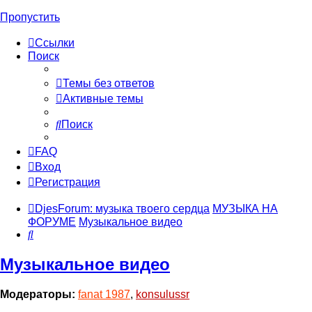
Пропустить
Ссылки
Поиск
Темы без ответов
Активные темы
Поиск
FAQ
Вход
Регистрация
DjesForum: музыка твоего сердца
МУЗЫКА НА
ФОРУМЕ
Музыкальное видео
Поиск
Музыкальное видео
Модераторы:
fanat 1987
,
konsulussr