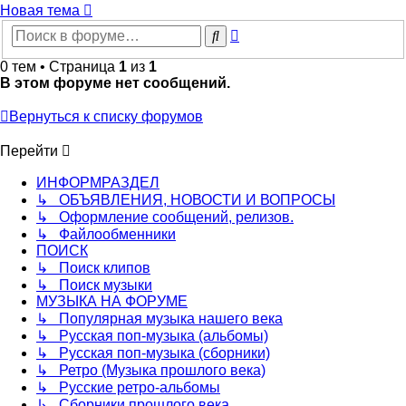
Новая тема
Расширенный
Поиск
поиск
0 тем • Страница
1
из
1
В этом форуме нет сообщений.
Вернуться к списку форумов
Перейти
ИНФОРМРАЗДЕЛ
↳ ОБЪЯВЛЕНИЯ, НОВОСТИ И ВОПРОСЫ
↳ Оформление сообщений, релизов.
↳ Файлообменники
ПОИСК
↳ Поиск клипов
↳ Поиск музыки
МУЗЫКА НА ФОРУМЕ
↳ Популярная музыка нашего века
↳ Русская поп-музыка (альбомы)
↳ Русская поп-музыка (сборники)
↳ Ретро (Музыка прошлого века)
↳ Русские ретро-альбомы
↳ Сборники прошлого века