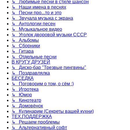
↳ Любимые песни в стиле шансон
↳ Наши имена в песнях
↳ Песни про...то и это
↳ Звучала музыка с экрана
↳ Антологии песен
↳ Музыкальное видео
↳ Уголок дворовой музыки СССР
↳ Альбомы
↳ Сборники
↳ Гитара
↳ Отдельные песни
В КРУГУ ДРУЗЕЙ
↳ Диско-бар "Трезвые пингвины"
↳ Поздравлялка
БЕСЕДКА
↳ Поговорим о том, о сём :)
↳ Игротека
↳ Юмор
↳ Кинотеатр
↳ Домовёнок
↳ Кулинарим (Секреты вашей кухни)
ТЕХ.ПОДДЕРЖКА
↳ Решаем проблемы
↳ Альтернативный софт