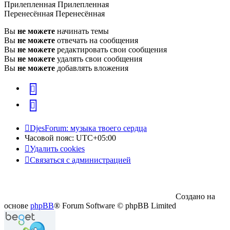
Прилепленная
Прилепленная
Перенесённая
Перенесённая
Вы
не можете
начинать темы
Вы
не можете
отвечать на сообщения
Вы
не можете
редактировать свои сообщения
Вы
не можете
удалять свои сообщения
Вы
не можете
добавлять вложения
vk
Telegram
DjesForum: музыка твоего сердца
Часовой пояс:
UTC+05:00
Удалить cookies
Связаться с администрацией
Создано на
основе
phpBB
® Forum Software © phpBB Limited