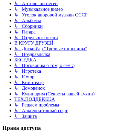
↳ Антологии песен
↳ Музыкальное видео
↳ Уголок дворовой музыки СССР
↳ Альбомы
↳ Сборники
↳ Гитара
↳ Отдельные песни
В КРУГУ ДРУЗЕЙ
↳ Диско-бар "Трезвые пингвины"
↳ Поздравлялка
БЕСЕДКА
↳ Поговорим о том, о сём :)
↳ Игротека
↳ Юмор
↳ Кинотеатр
↳ Домовёнок
↳ Кулинарим (Секреты вашей кухни)
ТЕХ.ПОДДЕРЖКА
↳ Решаем проблемы
↳ Альтернативный софт
↳ Защита
Права доступа