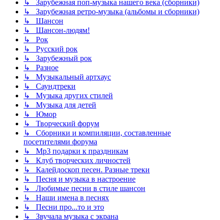
↳ Зарубежная поп-музыка нашего века (сборники)
↳ Зарубежная ретро-музыка (альбомы и сборники)
↳ Шансон
↳ Шансон-людям!
↳ Рок
↳ Русский рок
↳ Зарубежный рок
↳ Разное
↳ Музыкальный артхаус
↳ Саундтреки
↳ Музыка других стилей
↳ Музыка для детей
↳ Юмор
↳ Творческий форум
↳ Сборники и компиляции, составленные
посетителями форума
↳ Mp3 подарки к праздникам
↳ Клуб творческих личностей
↳ Калейдоскоп песен. Разные треки
↳ Песня и музыка в настроение
↳ Любимые песни в стиле шансон
↳ Наши имена в песнях
↳ Песни про...то и это
↳ Звучала музыка с экрана