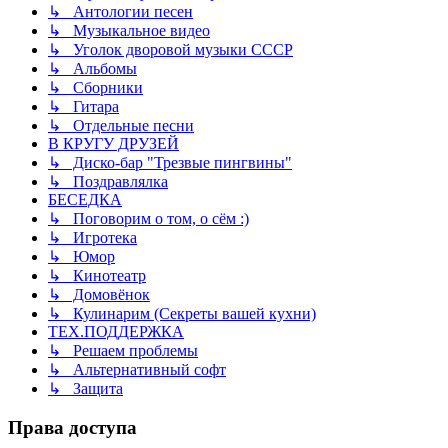
↳ Антологии песен
↳ Музыкальное видео
↳ Уголок дворовой музыки СССР
↳ Альбомы
↳ Сборники
↳ Гитара
↳ Отдельные песни
В КРУГУ ДРУЗЕЙ
↳ Диско-бар "Трезвые пингвины"
↳ Поздравлялка
БЕСЕДКА
↳ Поговорим о том, о сём :)
↳ Игротека
↳ Юмор
↳ Кинотеатр
↳ Домовёнок
↳ Кулинарим (Секреты вашей кухни)
ТЕХ.ПОДДЕРЖКА
↳ Решаем проблемы
↳ Альтернативный софт
↳ Защита
Права доступа