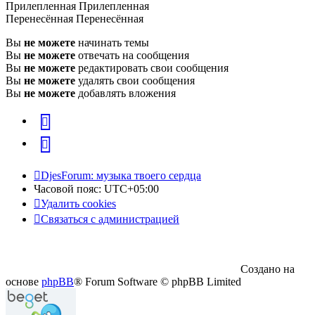
Прилепленная
Прилепленная
Перенесённая
Перенесённая
Вы
не можете
начинать темы
Вы
не можете
отвечать на сообщения
Вы
не можете
редактировать свои сообщения
Вы
не можете
удалять свои сообщения
Вы
не можете
добавлять вложения
vk
Telegram
DjesForum: музыка твоего сердца
Часовой пояс:
UTC+05:00
Удалить cookies
Связаться с администрацией
Создано на
основе
phpBB
® Forum Software © phpBB Limited