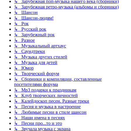
↳ Зарубежная поп-музыка нашего века (сборники)
↳ Зарубежная ретро-музыка (альбомы и сборники)
↳ Шансон
↳ Шансон-людям!
↳ Рок
↳ Русский рок
↳ Зарубежный рок
↳ Разное
↳ Музыкальный артхаус
↳ Саундтреки
↳ Музыка других стилей
↳ Музыка для детей
↳ Юмор
↳ Творческий форум
↳ Сборники и компиляции, составленные
посетителями форума
↳ Mp3 подарки к праздникам
↳ Клуб творческих личностей
↳ Калейдоскоп песен. Разные треки
↳ Песня и музыка в настроение
↳ Любимые песни в стиле шансон
↳ Наши имена в песнях
↳ Песни про...то и это
↳ Звучала музыка с экрана