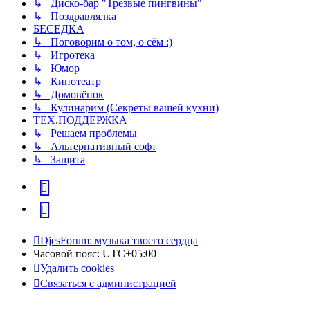
↳ Диско-бар "Трезвые пингвины"
↳ Поздравлялка
БЕСЕДКА
↳ Поговорим о том, о сём :)
↳ Игротека
↳ Юмор
↳ Кинотеатр
↳ Домовёнок
↳ Кулинарим (Секреты вашей кухни)
ТЕХ.ПОДДЕРЖКА
↳ Решаем проблемы
↳ Альтернативный софт
↳ Защита
vk
Telegram
DjesForum: музыка твоего сердца
Часовой пояс:
UTC+05:00
Удалить cookies
Связаться с администрацией