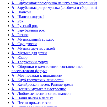
↳ Зарубежная поп-музыка нашего века (сборники)
↳ Зарубежная ретро-музыка (альбомы и сборники)
↳ Шансон
↳ Шансон-людям!
↳ Рок
↳ Русский рок
↳ Зарубежный рок
↳ Разное
↳ Музыкальный артхаус
↳ Саундтреки
↳ Музыка других стилей
↳ Музыка для детей
↳ Юмор
↳ Творческий форум
↳ Сборники и компиляции, составленные
посетителями форума
↳ Mp3 подарки к праздникам
↳ Клуб творческих личностей
↳ Калейдоскоп песен. Разные треки
↳ Песня и музыка в настроение
↳ Любимые песни в стиле шансон
↳ Наши имена в песнях
↳ Песни про...то и это