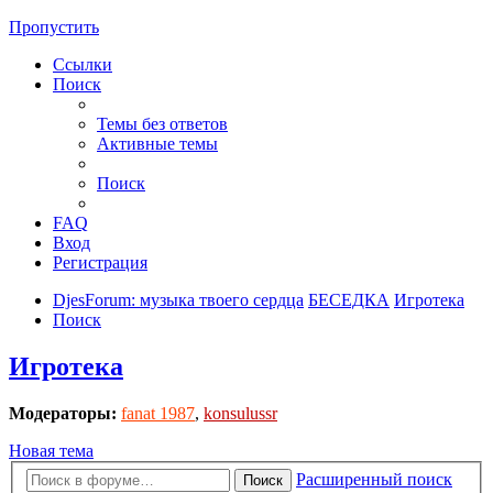
Пропустить
Ссылки
Поиск
Темы без ответов
Активные темы
Поиск
FAQ
Вход
Регистрация
DjesForum: музыка твоего сердца
БЕСЕДКА
Игротека
Поиск
Игротека
Модераторы:
fanat 1987
,
konsulussr
Новая тема
Расширенный поиск
Поиск