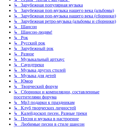
↳ Зарубежная популярная музыка
↳ Зарубежная поп-музыка нашего века (альбомы)
↳ Зарубежная поп-музыка нашего века (сборники)
↳ Зарубежная ретро-музыка (альбомы и сборники)
↳ Шансон
↳ Шансон-людям!
↳ Рок
↳ Русский рок
↳ Зарубежный рок
↳ Разное
↳ Музыкальный артхаус
↳ Саундтреки
↳ Музыка других стилей
↳ Музыка для детей
↳ Юмор
↳ Творческий форум
↳ Сборники и компиляции, составленные
посетителями форума
↳ Mp3 подарки к праздникам
↳ Клуб творческих личностей
↳ Калейдоскоп песен. Разные треки
↳ Песня и музыка в настроение
↳ Любимые песни в стиле шансон