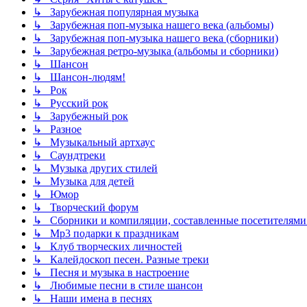
↳ Зарубежная популярная музыка
↳ Зарубежная поп-музыка нашего века (альбомы)
↳ Зарубежная поп-музыка нашего века (сборники)
↳ Зарубежная ретро-музыка (альбомы и сборники)
↳ Шансон
↳ Шансон-людям!
↳ Рок
↳ Русский рок
↳ Зарубежный рок
↳ Разное
↳ Музыкальный артхаус
↳ Саундтреки
↳ Музыка других стилей
↳ Музыка для детей
↳ Юмор
↳ Творческий форум
↳ Сборники и компиляции, составленные посетителями
↳ Mp3 подарки к праздникам
↳ Клуб творческих личностей
↳ Калейдоскоп песен. Разные треки
↳ Песня и музыка в настроение
↳ Любимые песни в стиле шансон
↳ Наши имена в песнях