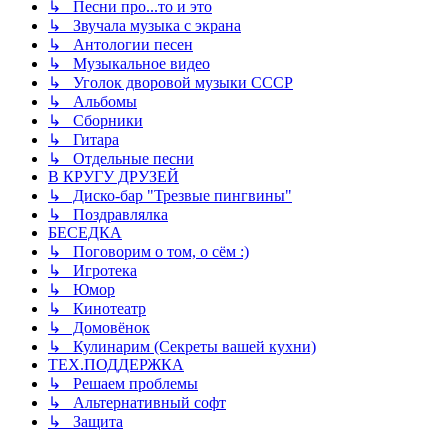
↳ Песни про...то и это
↳ Звучала музыка с экрана
↳ Антологии песен
↳ Музыкальное видео
↳ Уголок дворовой музыки СССР
↳ Альбомы
↳ Сборники
↳ Гитара
↳ Отдельные песни
В КРУГУ ДРУЗЕЙ
↳ Диско-бар "Трезвые пингвины"
↳ Поздравлялка
БЕСЕДКА
↳ Поговорим о том, о сём :)
↳ Игротека
↳ Юмор
↳ Кинотеатр
↳ Домовёнок
↳ Кулинарим (Секреты вашей кухни)
ТЕХ.ПОДДЕРЖКА
↳ Решаем проблемы
↳ Альтернативный софт
↳ Защита