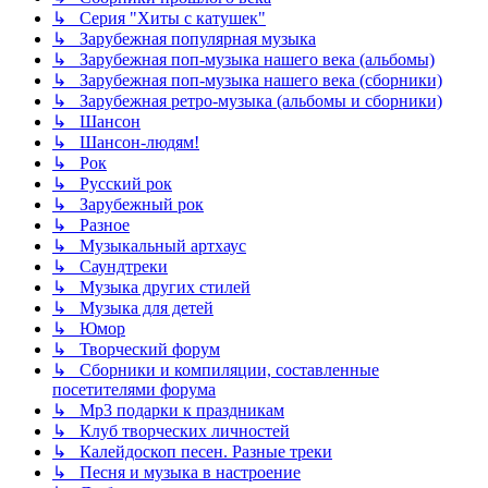
↳ Серия "Хиты с катушек"
↳ Зарубежная популярная музыка
↳ Зарубежная поп-музыка нашего века (альбомы)
↳ Зарубежная поп-музыка нашего века (сборники)
↳ Зарубежная ретро-музыка (альбомы и сборники)
↳ Шансон
↳ Шансон-людям!
↳ Рок
↳ Русский рок
↳ Зарубежный рок
↳ Разное
↳ Музыкальный артхаус
↳ Саундтреки
↳ Музыка других стилей
↳ Музыка для детей
↳ Юмор
↳ Творческий форум
↳ Сборники и компиляции, составленные
посетителями форума
↳ Mp3 подарки к праздникам
↳ Клуб творческих личностей
↳ Калейдоскоп песен. Разные треки
↳ Песня и музыка в настроение