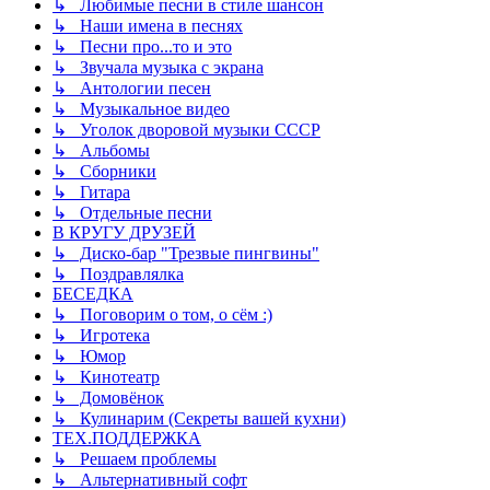
↳ Любимые песни в стиле шансон
↳ Наши имена в песнях
↳ Песни про...то и это
↳ Звучала музыка с экрана
↳ Антологии песен
↳ Музыкальное видео
↳ Уголок дворовой музыки СССР
↳ Альбомы
↳ Сборники
↳ Гитара
↳ Отдельные песни
В КРУГУ ДРУЗЕЙ
↳ Диско-бар "Трезвые пингвины"
↳ Поздравлялка
БЕСЕДКА
↳ Поговорим о том, о сём :)
↳ Игротека
↳ Юмор
↳ Кинотеатр
↳ Домовёнок
↳ Кулинарим (Секреты вашей кухни)
ТЕХ.ПОДДЕРЖКА
↳ Решаем проблемы
↳ Альтернативный софт