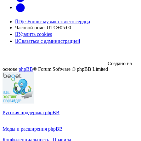
Telegram
DjesForum: музыка твоего сердца
Часовой пояс:
UTC+05:00
Удалить cookies
Связаться с администрацией
Создано на
основе
phpBB
® Forum Software © phpBB Limited
Русская поддержка phpBB
Моды и расширения phpBB
Конфиденциальность
|
Правила