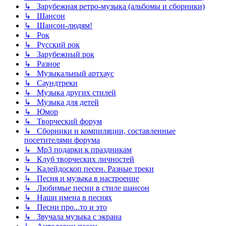
↳ Зарубежная ретро-музыка (альбомы и сборники)
↳ Шансон
↳ Шансон-людям!
↳ Рок
↳ Русский рок
↳ Зарубежный рок
↳ Разное
↳ Музыкальный артхаус
↳ Саундтреки
↳ Музыка других стилей
↳ Музыка для детей
↳ Юмор
↳ Творческий форум
↳ Сборники и компиляции, составленные
посетителями форума
↳ Mp3 подарки к праздникам
↳ Клуб творческих личностей
↳ Калейдоскоп песен. Разные треки
↳ Песня и музыка в настроение
↳ Любимые песни в стиле шансон
↳ Наши имена в песнях
↳ Песни про...то и это
↳ Звучала музыка с экрана