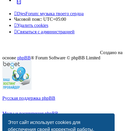
Telegram
DjesForum: музыка твоего сердца
Часовой пояс:
UTC+05:00
Удалить cookies
Связаться с администрацией
Создано на
основе
phpBB
® Forum Software © phpBB Limited
Русская поддержка phpBB
Моды и расширения phpBB
Этот сайт использует cookies для
Конфиденциальность
|
Правила
обеспечения своей корректной работы.