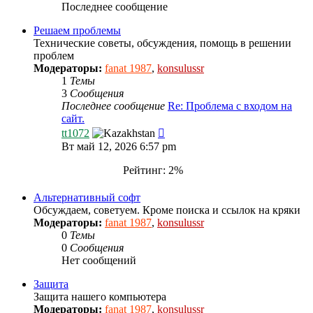
Последнее сообщение
Решаем проблемы
Технические советы, обсуждения, помощь в решении
проблем
Модераторы:
fanat 1987
,
konsulussr
1
Темы
3
Сообщения
Последнее сообщение
Re: Проблема с входом на
сайт.
Перейти
tt1072
к
Вт май 12, 2026 6:57 pm
последнему
сообщению
Рейтинг: 2%
Альтернативный софт
Обсуждаем, советуем. Кроме поиска и ссылок на кряки
Модераторы:
fanat 1987
,
konsulussr
0
Темы
0
Сообщения
Нет сообщений
Защита
Защита нашего компьютера
Модераторы:
fanat 1987
,
konsulussr