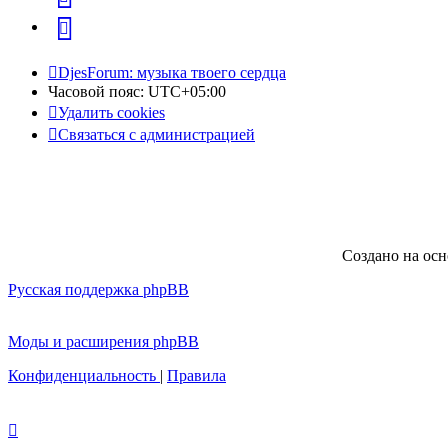
Telegram
DjesForum: музыка твоего сердца
Часовой пояс:
UTC+05:00
Удалить cookies
Связаться с администрацией
Создано на ос
Русская поддержка phpBB
Моды и расширения phpBB
Конфиденциальность
|
Правила