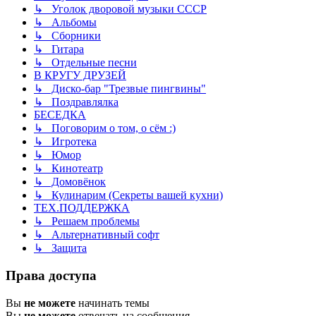
↳ Уголок дворовой музыки СССР
↳ Альбомы
↳ Сборники
↳ Гитара
↳ Отдельные песни
В КРУГУ ДРУЗЕЙ
↳ Диско-бар "Трезвые пингвины"
↳ Поздравлялка
БЕСЕДКА
↳ Поговорим о том, о сём :)
↳ Игротека
↳ Юмор
↳ Кинотеатр
↳ Домовёнок
↳ Кулинарим (Секреты вашей кухни)
ТЕХ.ПОДДЕРЖКА
↳ Решаем проблемы
↳ Альтернативный софт
↳ Защита
Права доступа
Вы
не можете
начинать темы
Вы
не можете
отвечать на сообщения