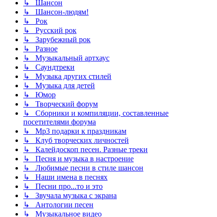
↳ Шансон
↳ Шансон-людям!
↳ Рок
↳ Русский рок
↳ Зарубежный рок
↳ Разное
↳ Музыкальный артхаус
↳ Саундтреки
↳ Музыка других стилей
↳ Музыка для детей
↳ Юмор
↳ Творческий форум
↳ Сборники и компиляции, составленные
посетителями форума
↳ Mp3 подарки к праздникам
↳ Клуб творческих личностей
↳ Калейдоскоп песен. Разные треки
↳ Песня и музыка в настроение
↳ Любимые песни в стиле шансон
↳ Наши имена в песнях
↳ Песни про...то и это
↳ Звучала музыка с экрана
↳ Антологии песен
↳ Музыкальное видео