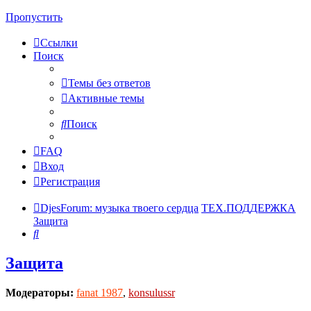
Пропустить
Ссылки
Поиск
Темы без ответов
Активные темы
Поиск
FAQ
Вход
Регистрация
DjesForum: музыка твоего сердца
ТЕХ.ПОДДЕРЖКА
Защита
Поиск
Защита
Модераторы:
fanat 1987
,
konsulussr