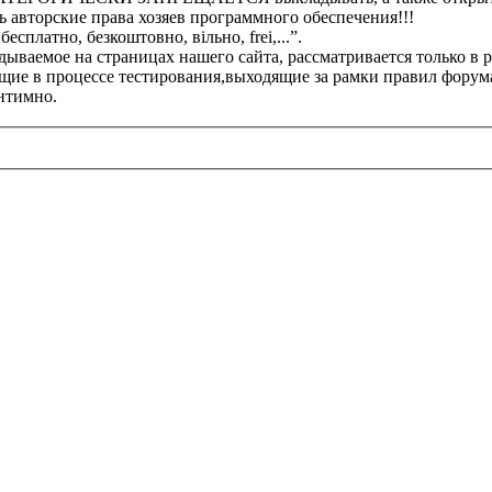
 авторские права хозяев программного обеспечения!!!
платно, безкоштовно, вільно, frei,...”.
ываемое на страницах нашего сайта, рассматривается только в 
ие в процессе тестирования,выходящие за рамки правил форума
интимно.