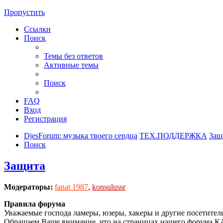
Пропустить
Ссылки
Поиск
Темы без ответов
Активные темы
Поиск
FAQ
Вход
Регистрация
DjesForum: музыка твоего сердца
ТЕХ.ПОДДЕРЖКА
Защ
Поиск
Защита
Модераторы:
fanat 1987
,
konsulussr
Правила форума
Уважаемые господа ламеры, юзеры, хакеры и другие посетители
Обращаем Ваше внимание, что на страницах нашего форума