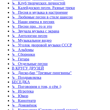
↳ Клуб творческих личностей
↳ Калейдоскоп песен. Разные треки
↳ Песня и музыка в настроение
↳ Любимые песни в стиле шансон
↳ Наши имена в песнях
↳ Песни про...то и это
↳ Звучала музыка с экрана
↳ Антологии песен
↳ Музыкальное видео
↳ Уголок дворовой музыки СССР
↳ Альбомы
↳ Сборники
↳ Гитара
↳ Отдельные песни
В КРУГУ ДРУЗЕЙ
↳ Диско-бар "Трезвые пингвины"
↳ Поздравлялка
БЕСЕДКА
↳ Поговорим о том, о сём :)
↳ Игротека
↳ Юмор
↳ Кинотеатр
↳ Домовёнок
↳ Кулинарим (Секреты вашей кухни)