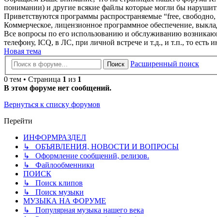
понимании) и другие всякие файлы которые могли бы нарушить
Приветствуются программы распространяемые “free, свободно, бес
Коммерческое, лицензионное программное обеспечение, выклад
Все вопросы по его использованию и обслуживанию возникающ
телефону, ICQ, в ЛС, при личной встрече и т.д., и т.п., то есть 
Новая тема
Расширенный поиск
Поиск
0 тем • Страница
1
из
1
В этом форуме нет сообщений.
Вернуться к списку форумов
Перейти
ИНФОРМРАЗДЕЛ
↳ ОБЪЯВЛЕНИЯ, НОВОСТИ И ВОПРОСЫ
↳ Оформление сообщений, релизов.
↳ Файлообменники
ПОИСК
↳ Поиск клипов
↳ Поиск музыки
МУЗЫКА НА ФОРУМЕ
↳ Популярная музыка нашего века