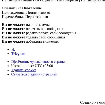
Нет непрочитанных сообщений [ Тема закрыта ]
Нет непрочита
Объявление
Объявление
Прилепленная
Прилепленная
Перенесённая
Перенесённая
Вы
не можете
начинать темы
Вы
не можете
отвечать на сообщения
Вы
не можете
редактировать свои сообщения
Вы
не можете
удалять свои сообщения
Вы
не можете
добавлять вложения
vk
Telegram
DjesForum: музыка твоего сердца
Часовой пояс:
UTC+05:00
Удалить cookies
Связаться с администрацией
Создано на ос