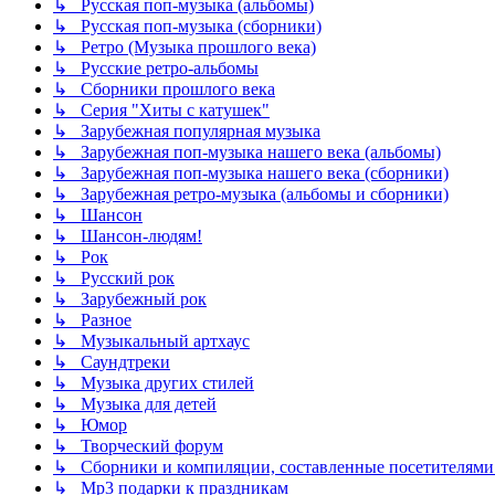
↳ Русская поп-музыка (альбомы)
↳ Русская поп-музыка (сборники)
↳ Ретро (Музыка прошлого века)
↳ Русские ретро-альбомы
↳ Сборники прошлого века
↳ Серия "Хиты с катушек"
↳ Зарубежная популярная музыка
↳ Зарубежная поп-музыка нашего века (альбомы)
↳ Зарубежная поп-музыка нашего века (сборники)
↳ Зарубежная ретро-музыка (альбомы и сборники)
↳ Шансон
↳ Шансон-людям!
↳ Рок
↳ Русский рок
↳ Зарубежный рок
↳ Разное
↳ Музыкальный артхаус
↳ Саундтреки
↳ Музыка других стилей
↳ Музыка для детей
↳ Юмор
↳ Творческий форум
↳ Сборники и компиляции, составленные посетителями
↳ Mp3 подарки к праздникам