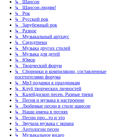
↳ Шансон
↳ Шансон-людям!
↳ Рок
↳ Русский рок
↳ Зарубежный рок
↳ Разное
↳ Музыкальный артхаус
↳ Саундтреки
↳ Музыка других стилей
↳ Музыка для детей
↳ Юмор
↳ Творческий форум
↳ Сборники и компиляции, составленные
посетителями форума
↳ Mp3 подарки к праздникам
↳ Клуб творческих личностей
↳ Калейдоскоп песен. Разные треки
↳ Песня и музыка в настроение
↳ Любимые песни в стиле шансон
↳ Наши имена в песнях
↳ Песни про...то и это
↳ Звучала музыка с экрана
↳ Антологии песен
↳ Музыкальное видео