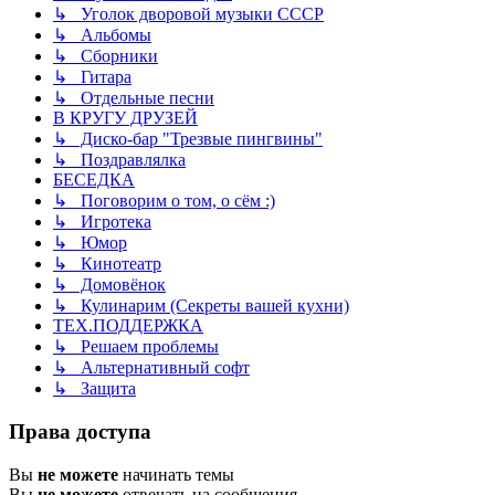
↳ Уголок дворовой музыки СССР
↳ Альбомы
↳ Сборники
↳ Гитара
↳ Отдельные песни
В КРУГУ ДРУЗЕЙ
↳ Диско-бар "Трезвые пингвины"
↳ Поздравлялка
БЕСЕДКА
↳ Поговорим о том, о сём :)
↳ Игротека
↳ Юмор
↳ Кинотеатр
↳ Домовёнок
↳ Кулинарим (Секреты вашей кухни)
ТЕХ.ПОДДЕРЖКА
↳ Решаем проблемы
↳ Альтернативный софт
↳ Защита
Права доступа
Вы
не можете
начинать темы
Вы
не можете
отвечать на сообщения