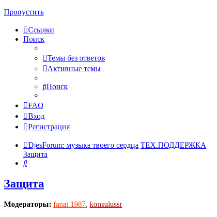
Пропустить
Ссылки
Поиск
Темы без ответов
Активные темы
Поиск
FAQ
Вход
Регистрация
DjesForum: музыка твоего сердца
ТЕХ.ПОДДЕРЖКА
Защита
Поиск
Защита
Модераторы:
fanat 1987
,
konsulussr