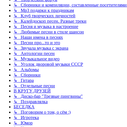
↳ Сборники и компиляции, составленные посетителями
↳ Mp3 подарки к праздникам
↳ Клуб творческих личностей
↳ Калейдоскоп песен. Разные треки
↳ Песня и музыка в настроение
↳ Любимые песни в стиле шансон
↳ Наши имена в песнях
↳ Песни про...то и это
↳ Звучала музыка с экрана
↳ Антологии песен
↳ Музыкальное видео
↳ Уголок дворовой музыки СССР
↳ Альбомы
↳ Сборники
↳ Гитара
↳ Отдельные песни
В КРУГУ ДРУЗЕЙ
↳ Диско-бар "Трезвые пингвины"
↳ Поздравлялка
БЕСЕДКА
↳ Поговорим о том, о сём :)
↳ Игротека
↳ Юмор