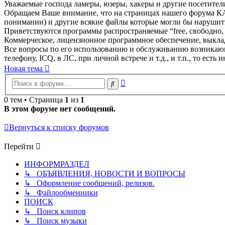
Уважаемые господа ламеры, юзеры, хакеры и другие посетители
Обращаем Ваше внимание, что на страницах нашего форума
понимании) и другие всякие файлы которые могли бы нарушить
Приветствуются программы распространяемые “free, свободно, бес
Коммерческое, лицензионное программное обеспечение, выклад
Все вопросы по его использованию и обслуживанию возникающ
телефону, ICQ, в ЛС, при личной встрече и т.д., и т.п., то есть 
Новая тема
Расширенный
Поиск
поиск
0 тем • Страница
1
из
1
В этом форуме нет сообщений.
Вернуться к списку форумов
Перейти
ИНФОРМРАЗДЕЛ
↳ ОБЪЯВЛЕНИЯ, НОВОСТИ И ВОПРОСЫ
↳ Оформление сообщений, релизов.
↳ Файлообменники
ПОИСК
↳ Поиск клипов
↳ Поиск музыки