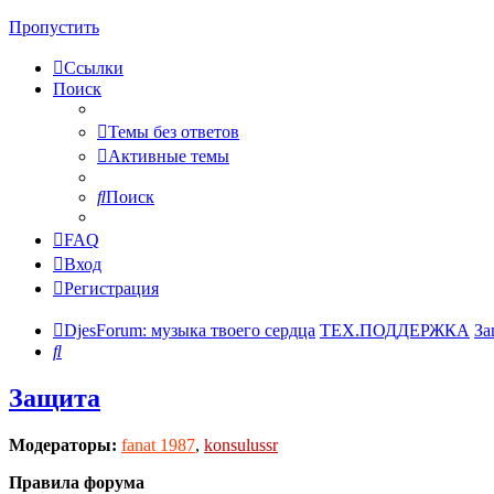
Пропустить
Ссылки
Поиск
Темы без ответов
Активные темы
Поиск
FAQ
Вход
Регистрация
DjesForum: музыка твоего сердца
ТЕХ.ПОДДЕРЖКА
За
Поиск
Защита
Модераторы:
fanat 1987
,
konsulussr
Правила форума