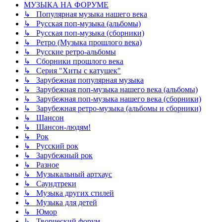
МУЗЫКА НА ФОРУМЕ
↳ Популярная музыка нашего века
↳ Русская поп-музыка (альбомы)
↳ Русская поп-музыка (сборники)
↳ Ретро (Музыка прошлого века)
↳ Русские ретро-альбомы
↳ Сборники прошлого века
↳ Серия "Хиты с катушек"
↳ Зарубежная популярная музыка
↳ Зарубежная поп-музыка нашего века (альбомы)
↳ Зарубежная поп-музыка нашего века (сборники)
↳ Зарубежная ретро-музыка (альбомы и сборники)
↳ Шансон
↳ Шансон-людям!
↳ Рок
↳ Русский рок
↳ Зарубежный рок
↳ Разное
↳ Музыкальный артхаус
↳ Саундтреки
↳ Музыка других стилей
↳ Музыка для детей
↳ Юмор
↳ Творческий форум