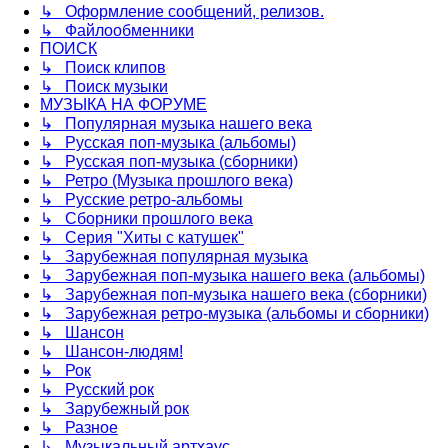
↳ Оформление сообщений, релизов.
↳ Файлообменники
ПОИСК
↳ Поиск клипов
↳ Поиск музыки
МУЗЫКА НА ФОРУМЕ
↳ Популярная музыка нашего века
↳ Русская поп-музыка (альбомы)
↳ Русская поп-музыка (сборники)
↳ Ретро (Музыка прошлого века)
↳ Русские ретро-альбомы
↳ Сборники прошлого века
↳ Серия "Хиты с катушек"
↳ Зарубежная популярная музыка
↳ Зарубежная поп-музыка нашего века (альбомы)
↳ Зарубежная поп-музыка нашего века (сборники)
↳ Зарубежная ретро-музыка (альбомы и сборники)
↳ Шансон
↳ Шансон-людям!
↳ Рок
↳ Русский рок
↳ Зарубежный рок
↳ Разное
↳ Музыкальный артхаус