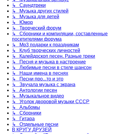
↳ Саундтреки
↳ Музыка других стилей
↳ Музыка для детей
↳ Юмор
↳ Творческий форум
↳ Сборники и компиляции, составленные
посетителями форума
↳ Mp3 подарки к праздникам
↳ Клуб творческих личностей
↳ Калейдоскоп песен. Разные треки
↳ Песня и музыка в настроение
↳ Любимые песни в стиле шансон
↳ Наши имена в песнях
↳ Песни про...то и это
↳ Звучала музыка с экрана
↳ Антологии песен
↳ Музыкальное видео
↳ Уголок дворовой музыки СССР
↳ Альбомы
↳ Сборники
↳ Гитара
↳ Отдельные песни
В КРУГУ ДРУЗЕЙ