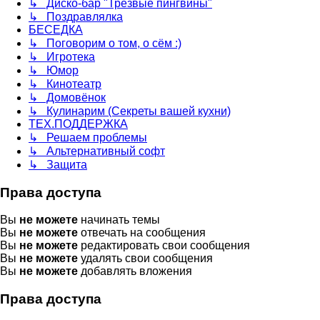
↳ Диско-бар "Трезвые пингвины"
↳ Поздравлялка
БЕСЕДКА
↳ Поговорим о том, о сём :)
↳ Игротека
↳ Юмор
↳ Кинотеатр
↳ Домовёнок
↳ Кулинарим (Секреты вашей кухни)
ТЕХ.ПОДДЕРЖКА
↳ Решаем проблемы
↳ Альтернативный софт
↳ Защита
Права доступа
Вы
не можете
начинать темы
Вы
не можете
отвечать на сообщения
Вы
не можете
редактировать свои сообщения
Вы
не можете
удалять свои сообщения
Вы
не можете
добавлять вложения
Права доступа