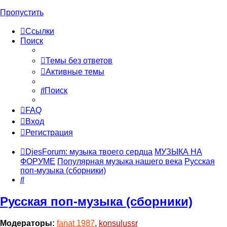
Пропустить
Ссылки
Поиск
Темы без ответов
Активные темы
Поиск
FAQ
Вход
Регистрация
DjesForum: музыка твоего сердца
МУЗЫКА НА
ФОРУМЕ
Популярная музыка нашего века
Русская
поп-музыка (сборники)
Поиск
Русская поп-музыка (сборники)
Модераторы:
fanat 1987
,
konsulussr