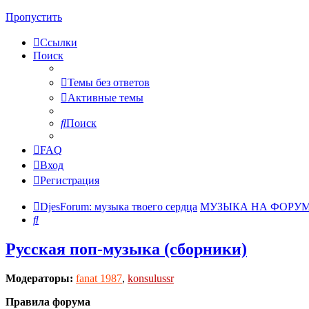
Пропустить
Ссылки
Поиск
Темы без ответов
Активные темы
Поиск
FAQ
Вход
Регистрация
DjesForum: музыка твоего сердца
МУЗЫКА НА ФОРУ
Поиск
Русская поп-музыка (сборники)
Модераторы:
fanat 1987
,
konsulussr
Правила форума