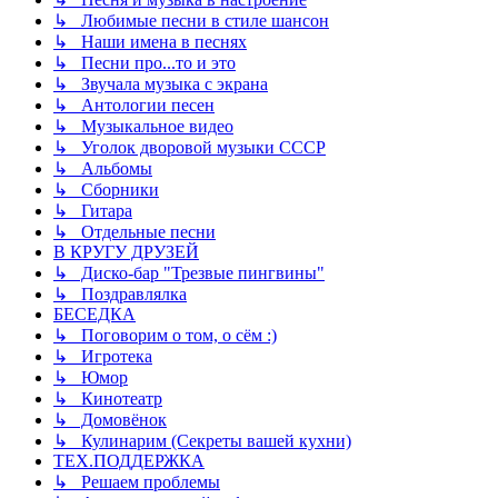
↳ Любимые песни в стиле шансон
↳ Наши имена в песнях
↳ Песни про...то и это
↳ Звучала музыка с экрана
↳ Антологии песен
↳ Музыкальное видео
↳ Уголок дворовой музыки СССР
↳ Альбомы
↳ Сборники
↳ Гитара
↳ Отдельные песни
В КРУГУ ДРУЗЕЙ
↳ Диско-бар "Трезвые пингвины"
↳ Поздравлялка
БЕСЕДКА
↳ Поговорим о том, о сём :)
↳ Игротека
↳ Юмор
↳ Кинотеатр
↳ Домовёнок
↳ Кулинарим (Секреты вашей кухни)
ТЕХ.ПОДДЕРЖКА
↳ Решаем проблемы