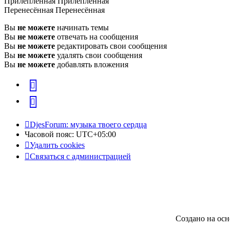
Прилепленная
Прилепленная
Перенесённая
Перенесённая
Вы
не можете
начинать темы
Вы
не можете
отвечать на сообщения
Вы
не можете
редактировать свои сообщения
Вы
не можете
удалять свои сообщения
Вы
не можете
добавлять вложения
vk
Telegram
DjesForum: музыка твоего сердца
Часовой пояс:
UTC+05:00
Удалить cookies
Связаться с администрацией
Создано на ос