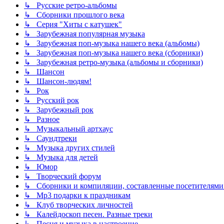
↳ Русские ретро-альбомы
↳ Сборники прошлого века
↳ Серия "Хиты с катушек"
↳ Зарубежная популярная музыка
↳ Зарубежная поп-музыка нашего века (альбомы)
↳ Зарубежная поп-музыка нашего века (сборники)
↳ Зарубежная ретро-музыка (альбомы и сборники)
↳ Шансон
↳ Шансон-людям!
↳ Рок
↳ Русский рок
↳ Зарубежный рок
↳ Разное
↳ Музыкальный артхаус
↳ Саундтреки
↳ Музыка других стилей
↳ Музыка для детей
↳ Юмор
↳ Творческий форум
↳ Сборники и компиляции, составленные посетителями
↳ Mp3 подарки к праздникам
↳ Клуб творческих личностей
↳ Калейдоскоп песен. Разные треки
↳ Песня и музыка в настроение