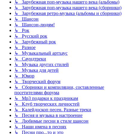
↳ Зарубежная поп-музыка нашего века (альбомы)
↳ Зарубежная поп-музыка нашего века (сборники)
↳ Зарубежная ретро-музыка (альбомы и сборники)
↳ Шансон
↳ Шансон-людям!
↳ Рок
↳ Русский рок
↳ Зарубежный рок
↳ Разное
↳ Музыкальный артхаус
↳ Саундтреки
↳ Музыка других стилей
↳ Музыка для детей
↳ Юмор
↳ Творческий форум
↳ Сборники и компиляции, составленные
посетителями форума
↳ Mp3 подарки к праздникам
↳ Клуб творческих личностей
↳ Калейдоскоп песен. Разные треки
↳ Песня и музыка в настроение
↳ Любимые песни в стиле шансон
↳ Наши имена в песнях
↳ Песни про...то и это