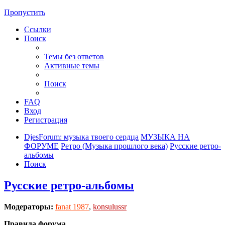
Пропустить
Ссылки
Поиск
Темы без ответов
Активные темы
Поиск
FAQ
Вход
Регистрация
DjesForum: музыка твоего сердца
МУЗЫКА НА
ФОРУМЕ
Ретро (Музыка прошлого века)
Русские ретро-
альбомы
Поиск
Русские ретро-альбомы
Модераторы:
fanat 1987
,
konsulussr
Правила форума