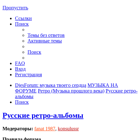
Пропустить
Ссылки
Поиск
Темы без ответов
Активные темы
Поиск
FAQ
Вход
Регистрация
DjesForum: музыка твоего сердца
МУЗЫКА НА
ФОРУМЕ
Ретро (Музыка прошлого века)
Русские ретро-
альбомы
Поиск
Русские ретро-альбомы
Модераторы:
fanat 1987
,
konsulussr
Правила форума