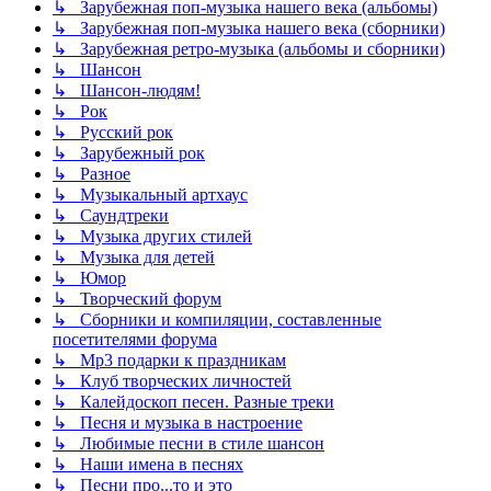
↳ Зарубежная поп-музыка нашего века (альбомы)
↳ Зарубежная поп-музыка нашего века (сборники)
↳ Зарубежная ретро-музыка (альбомы и сборники)
↳ Шансон
↳ Шансон-людям!
↳ Рок
↳ Русский рок
↳ Зарубежный рок
↳ Разное
↳ Музыкальный артхаус
↳ Саундтреки
↳ Музыка других стилей
↳ Музыка для детей
↳ Юмор
↳ Творческий форум
↳ Сборники и компиляции, составленные
посетителями форума
↳ Mp3 подарки к праздникам
↳ Клуб творческих личностей
↳ Калейдоскоп песен. Разные треки
↳ Песня и музыка в настроение
↳ Любимые песни в стиле шансон
↳ Наши имена в песнях
↳ Песни про...то и это