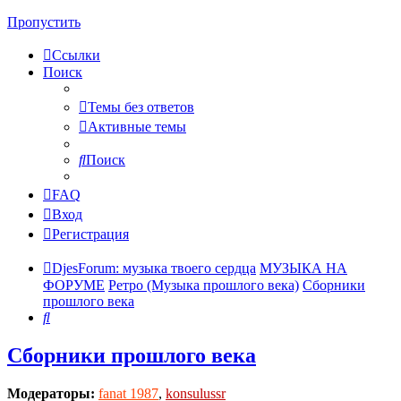
Пропустить
Ссылки
Поиск
Темы без ответов
Активные темы
Поиск
FAQ
Вход
Регистрация
DjesForum: музыка твоего сердца
МУЗЫКА НА
ФОРУМЕ
Ретро (Музыка прошлого века)
Сборники
прошлого века
Поиск
Сборники прошлого века
Модераторы:
fanat 1987
,
konsulussr