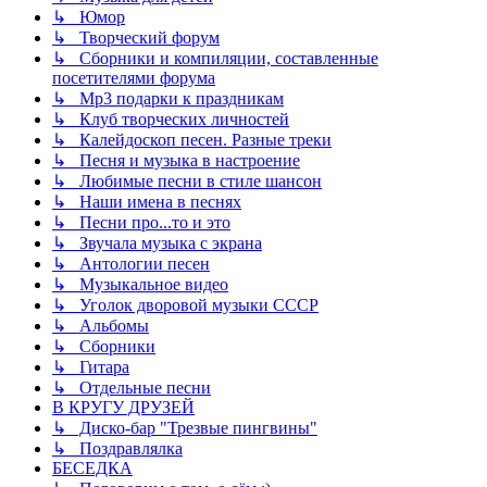
↳ Юмор
↳ Творческий форум
↳ Сборники и компиляции, составленные
посетителями форума
↳ Mp3 подарки к праздникам
↳ Клуб творческих личностей
↳ Калейдоскоп песен. Разные треки
↳ Песня и музыка в настроение
↳ Любимые песни в стиле шансон
↳ Наши имена в песнях
↳ Песни про...то и это
↳ Звучала музыка с экрана
↳ Антологии песен
↳ Музыкальное видео
↳ Уголок дворовой музыки СССР
↳ Альбомы
↳ Сборники
↳ Гитара
↳ Отдельные песни
В КРУГУ ДРУЗЕЙ
↳ Диско-бар "Трезвые пингвины"
↳ Поздравлялка
БЕСЕДКА